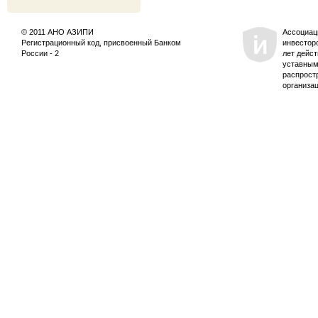
© 2011 АНО АЗИПИ
Ассоциац
Регистрационный код, присвоенный Банком
инвестор
России - 2
лет дейс
уставным
распрост
организа