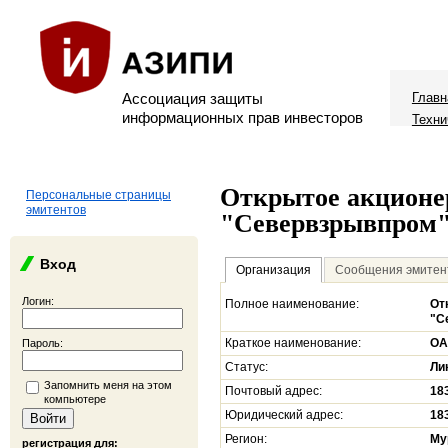
Ассоциация защиты
Главн
информационных прав инвесторов
Техни
Открытое акционе
Персональные страницы
эмитентов
"Севервзрывпром
Вход
Организация
Сообщения эмитен
Логин:
Полное наименование:
От
"С
Краткое наименование:
ОА
Пароль:
Статус:
Ли
Запомнить меня на этом
Почтовый адрес:
18
компьютере
Юридический адрес:
18
Регион:
Му
регистрация для: