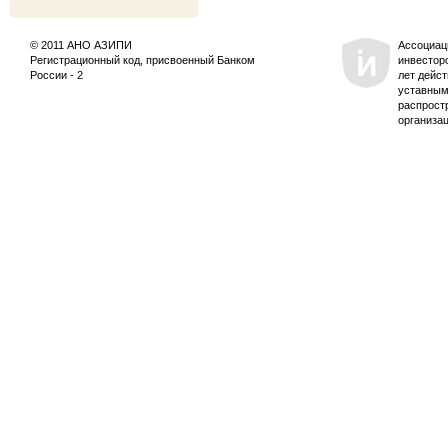
© 2011 АНО АЗИПИ
Ассоциац
Регистрационный код, присвоенный Банком
инвестор
России - 2
лет дейс
уставным
распрост
организа