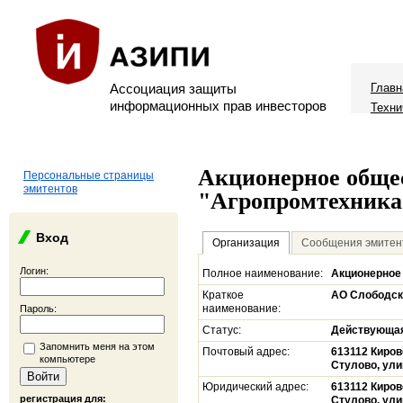
Ассоциация защиты
Главн
информационных прав инвесторов
Техни
Акционерное обще
Персональные страницы
эмитентов
"Агропромтехника
Вход
Организация
Сообщения эмитен
Логин:
Полное наименование:
Акционерное
Краткое
АО Слободск
наименование:
Пароль:
Статус:
Действующа
Запомнить меня на этом
Почтовый адрес:
613112 Киров
компьютере
Стулово, ули
Юридический адрес:
613112 Киров
регистрация для:
Стулово, ули