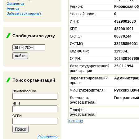
Эмитентов
Регион:
Кировская о
Агентов
Забыли свой пароль?
Часовой пояс:
0
ИНН:
4329002030
КПП:
432901001
Сообщения за дату
ОКПО:
00870244
ОКТМО:
33235856001
Код ФСФР:
11958-E
ОГРН:
10243010790
Дата государственной
25.01.1994
регистрации:
Зарегистрировавший
Администрац
Поиск организаций
орган:
ФИО руководителя:
Русских Вяч
Наименование
Должность
Генеральный
руководителя:
ИНН
Телефон
руководителя:
ОГРН
К списку
Расширенно