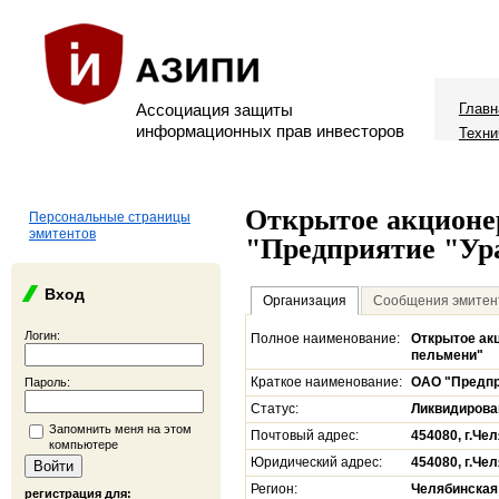
Ассоциация защиты
Главн
информационных прав инвесторов
Техни
Открытое акционе
Персональные страницы
эмитентов
"Предприятие "Ур
Вход
Организация
Сообщения эмитен
Логин:
Полное наименование:
Открытое ак
пельмени"
Краткое наименование:
ОАО "Предпр
Пароль:
Статус:
Ликвидирова
Запомнить меня на этом
Почтовый адрес:
454080, г.Чел
компьютере
Юридический адрес:
454080, г.Чел
Регион:
Челябинская
регистрация для: