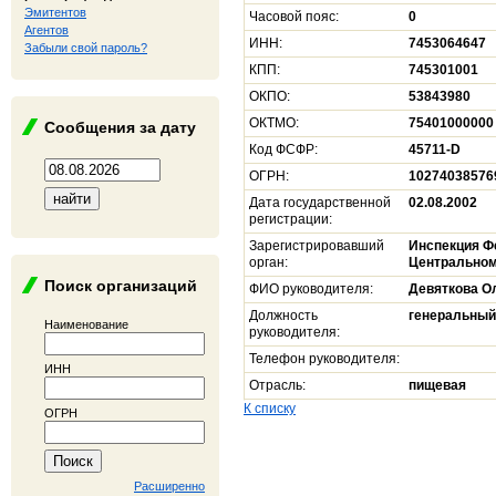
Эмитентов
Часовой пояс:
0
Агентов
ИНН:
7453064647
Забыли свой пароль?
КПП:
745301001
ОКПО:
53843980
ОКТМО:
75401000000
Сообщения за дату
Код ФСФР:
45711-D
ОГРН:
10274038576
Дата государственной
02.08.2002
регистрации:
Зарегистрировавший
Инспекция Ф
орган:
Центральном
Поиск организаций
ФИО руководителя:
Девяткова О
Должность
генеральный
Наименование
руководителя:
Телефон руководителя:
ИНН
Отрасль:
пищевая
К списку
ОГРН
Расширенно