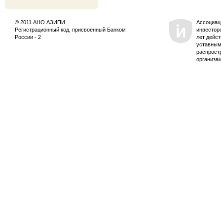
© 2011 АНО АЗИПИ
Ассоциац
Регистрационный код, присвоенный Банком
инвестор
России - 2
лет дейс
уставным
распрост
организа