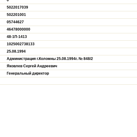
0
5022017039
502201001
05744627
46478000000
48-1П-1413
1025002738133
25.08.1994
Администрация г.Коломны 25.08.1994г. № 848/2
Яковлев Сергей Андреевич
Генеральный директор