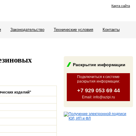
Карта сайта
и
Законодательство
Технические условия
Контакты
езиновых
Раскрытие информации
Подключиться к системе
раскрытия информации
:
+7 929 053 69 44
ических изделий"
Email: info@azipi.ru