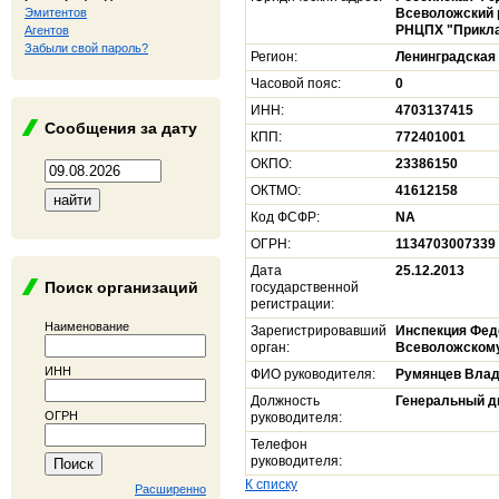
Эмитентов
Всеволожский р
РНЦПХ "Прикла
Агентов
Забыли свой пароль?
Регион:
Ленинградская
Часовой пояс:
0
ИНН:
4703137415
Сообщения за дату
КПП:
772401001
ОКПО:
23386150
ОКТМО:
41612158
Код ФСФР:
NA
ОГРН:
1134703007339
Дата
25.12.2013
Поиск организаций
государственной
регистрации:
Наименование
Зарегистрировавший
Инспекция Фед
орган:
Всеволожскому
ИНН
ФИО руководителя:
Румянцев Влад
Должность
Генеральный д
ОГРН
руководителя:
Телефон
руководителя:
К списку
Расширенно