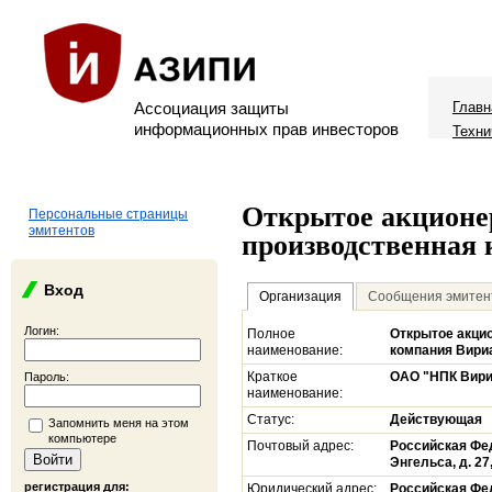
Ассоциация защиты
Главн
информационных прав инвесторов
Техни
Открытое акционе
Персональные страницы
эмитентов
производственная
Вход
Организация
Сообщения эмитен
Логин:
Полное
Открытое акци
наименование:
компания Вири
Краткое
ОАО "НПК Вир
Пароль:
наименование:
Статус:
Действующая
Запомнить меня на этом
компьютере
Почтовый адрес:
Российская Фед
Энгельса, д. 27,
регистрация для:
Юридический адрес:
Российская Фед