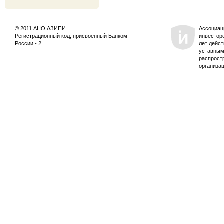
© 2011 АНО АЗИПИ
Ассоциац
Регистрационный код, присвоенный Банком
инвестор
России - 2
лет дейс
уставным
распрост
организа