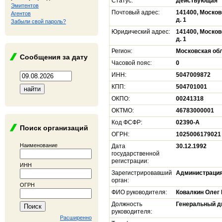
Статус:
Действующая
Эмитентов
Почтовый адрес:
141400, Москов
Агентов
д. 1
Забыли свой пароль?
Юридический адрес:
141400, Москов
д. 1
Регион:
Московская об
Сообщения за дату
Часовой пояс:
0
ИНН:
5047009872
КПП:
504701001
ОКПО:
00241318
ОКТМО:
46783000001
Код ФСФР:
02390-А
Поиск организаций
ОГРН:
1025006179021
Наименование
Дата
30.12.1992
государственной
регистрации:
ИНН
Зарегистрировавший
Администрация
орган:
ОГРН
ФИО руководителя:
Ковалкин Олег
Должность
Генеральный д
руководителя:
Расширенно