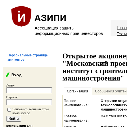
Ассоциация защиты
Главн
информационных прав инвесторов
Техни
Открытое акционе
Персональные страницы
эмитентов
"Московский прое
институт строител
Вход
машиностроения"
Логин:
Организация
Сообщения эмитен
Пароль:
Полное
Открытое акци
наименование:
технологически
Запомнить меня на этом
машиностроен
компьютере
Краткое
ОАО "МПТИстр
наименование:
регистрация для: