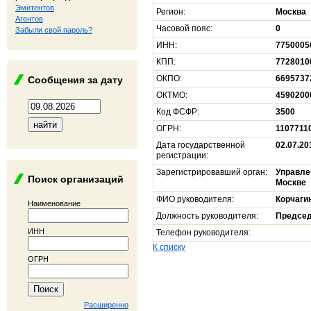
Эмитентов
Регион:
Москва
Агентов
Часовой пояс:
0
Забыли свой пароль?
ИНН:
7750005
КПП:
7728010
ОКПО:
6695737
Сообщения за дату
ОКТМО:
4590200
Код ФСФР:
3500
ОГРН:
1107711
Дата государственной
02.07.20
регистрации:
Зарегистрировавший орган:
Управле
Поиск организаций
Москве
ФИО руководителя:
Корчаги
Наименование
Должность руководителя:
Председ
ИНН
Телефон руководителя:
К списку
ОГРН
Расширенно