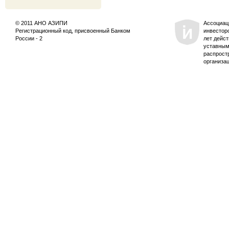
© 2011 АНО АЗИПИ
Ассоциац
Регистрационный код, присвоенный Банком
инвестор
России - 2
лет дейс
уставным
распрост
организа