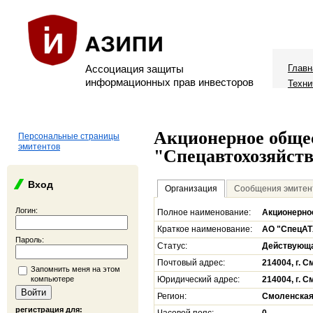
Ассоциация защиты
Главн
информационных прав инвесторов
Техни
Акционерное обще
Персональные страницы
эмитентов
"Спецавтохозяйст
Вход
Организация
Сообщения эмитен
Логин:
Полное наименование:
Акционерно
Краткое наименование:
АО "СпецАТ
Пароль:
Статус:
Действующ
Почтовый адрес:
214004, г. С
Запомнить меня на этом
компьютере
Юридический адрес:
214004, г. С
Регион:
Смоленская
регистрация для: