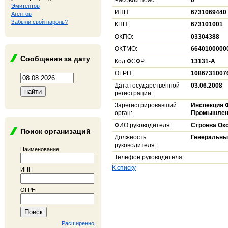
Часовой пояс:
0
Эмитентов
ИНН:
6731069440
Агентов
Забыли свой пароль?
КПП:
673101001
ОКПО:
03304388
ОКТМО:
6640100000
Сообщения за дату
Код ФСФР:
13131-А
ОГРН:
1086731007
Дата государственной
03.06.2008
регистрации:
Зарегистрировавший
Инспекция 
орган:
Промышленн
ФИО руководителя:
Строева Ок
Поиск организаций
Должность
Генеральны
руководителя:
Наименование
Телефон руководителя:
К списку
ИНН
ОГРН
Расширенно