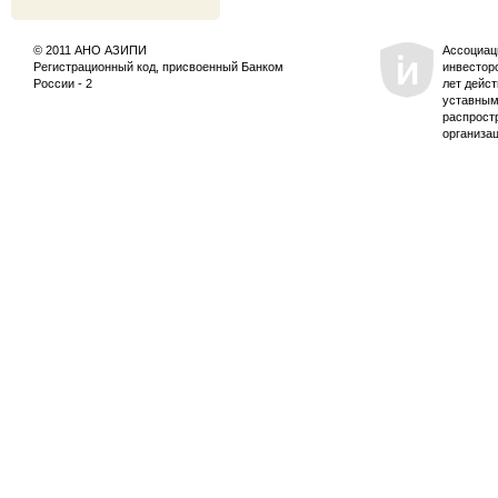
© 2011 АНО АЗИПИ
Ассоциац
Регистрационный код, присвоенный Банком
инвестор
России - 2
лет дейс
уставным
распрост
организа