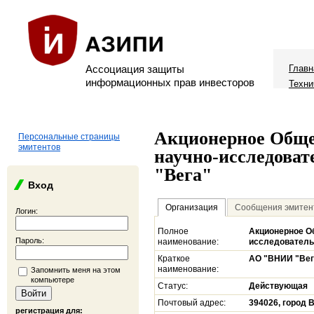
Ассоциация защиты
Главн
информационных прав инвесторов
Техни
Акционерное Обще
Персональные страницы
эмитентов
научно-исследоват
"Вега"
Вход
Организация
Сообщения эмитен
Логин:
Полное
Акционерное О
Пароль:
наименование:
исследовательс
Краткое
АО "ВНИИ "Вег
наименование:
Запомнить меня на этом
компьютере
Статус:
Действующая
Почтовый адрес:
394026, город 
регистрация для: