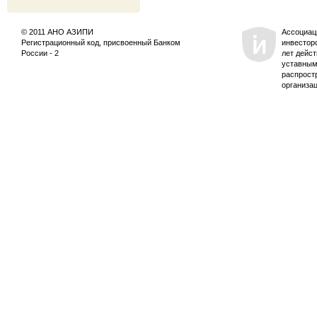
© 2011 АНО АЗИПИ
Ассоциац
Регистрационный код, присвоенный Банком
инвестор
России - 2
лет дейс
уставным
распрост
организа