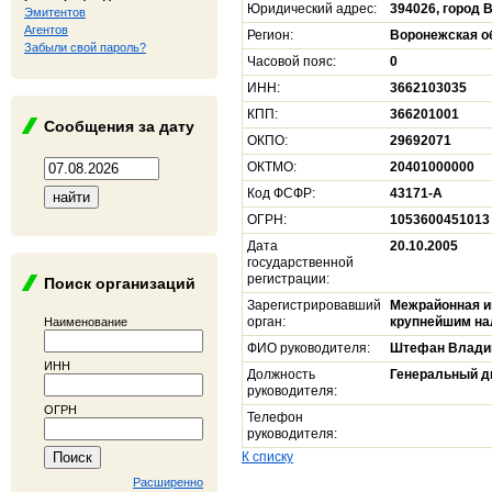
Юридический адрес:
394026, город 
Эмитентов
Агентов
Регион:
Воронежская о
Забыли свой пароль?
Часовой пояс:
0
ИНН:
3662103035
КПП:
366201001
Сообщения за дату
ОКПО:
29692071
ОКТМО:
20401000000
Код ФСФР:
43171-А
ОГРН:
1053600451013
Дата
20.10.2005
государственной
регистрации:
Поиск организаций
Зарегистрировавший
Межрайонная и
орган:
крупнейшим на
Наименование
ФИО руководителя:
Штефан Влади
ИНН
Должность
Генеральный д
руководителя:
ОГРН
Телефон
руководителя:
К списку
Расширенно