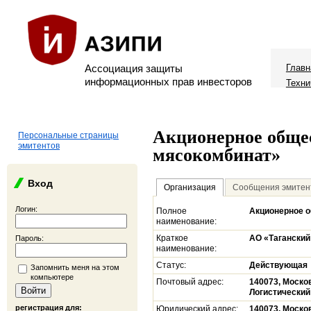
Ассоциация защиты
Главн
информационных прав инвесторов
Техни
Акционерное обще
Персональные страницы
эмитентов
мясокомбинат»
Вход
Организация
Сообщения эмитен
Логин:
Полное
Акционерное о
наименование:
Краткое
АО «Таганский
Пароль:
наименование:
Статус:
Действующая
Запомнить меня на этом
компьютере
Почтовый адрес:
140073, Москов
Логистический 
регистрация для:
Юридический адрес:
140073, Москов