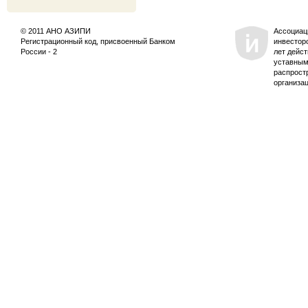
© 2011 АНО АЗИПИ
Ассоциац
Регистрационный код, присвоенный Банком
инвестор
России - 2
лет дейс
уставным
распрост
организа