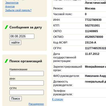
Эмитентов
Логистический 
Агентов
Регион:
Москва
Забыли свой пароль?
Часовой пояс:
0
ИНН:
7722780930
КПП:
502701001
Сообщения за дату
ОКПО:
11240865
ОКТМО:
45290578000
Код ФСФР:
15134-А
ОГРН:
112774653532
Дата
11.07.2012
государственной
Поиск организаций
регистрации:
Зарегистрировавший
Межрайонная и
Наименование
орган:
ФИО руководителя:
Николаев Андр
ИНН
Должность
генеральный 
руководителя:
ОГРН
Телефон
руководителя:
К списку
Расширенно