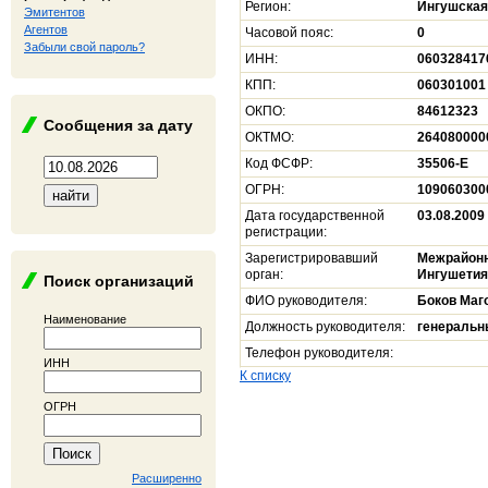
Регион:
Ингушская
Эмитентов
Агентов
Часовой пояс:
0
Забыли свой пароль?
ИНН:
060328417
КПП:
060301001
ОКПО:
84612323
Сообщения за дату
ОКТМО:
264080000
Код ФСФР:
35506-E
ОГРН:
109060300
Дата государственной
03.08.2009
регистрации:
Зарегистрировавший
Межрайонн
орган:
Ингушетия
Поиск организаций
ФИО руководителя:
Боков Маг
Наименование
Должность руководителя:
генеральн
Телефон руководителя:
ИНН
К списку
ОГРН
Расширенно