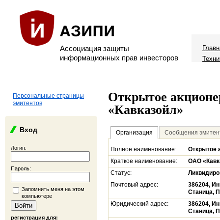
Ассоциация защиты
Главн
информационных прав инвесторов
Техни
Открытое акционе
Персональные страницы
эмитентов
«Кавказойл»
Вход
Организация
Сообщения эмитен
Логин:
Полное наименование:
Открытое 
Краткое наименование:
ОАО «Кавк
Пароль:
Статус:
Ликвидиро
Почтовый адрес:
386204, И
Запомнить меня на этом
Станица, П
компьютере
Юридический адрес:
386204, И
Станица, П
регистрация для: