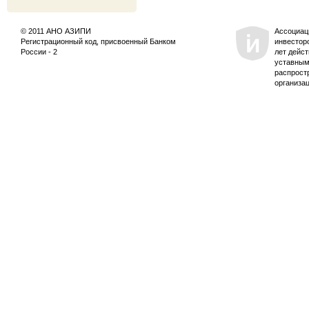
© 2011 АНО АЗИПИ
Ассоциац
Регистрационный код, присвоенный Банком
инвестор
России - 2
лет дейс
уставным
распрост
организа