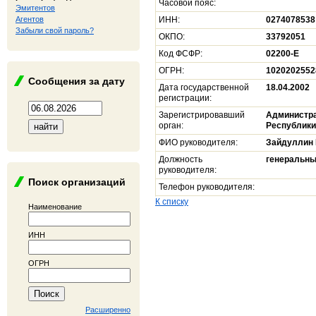
Часовой пояс:
Эмитентов
Агентов
ИНН:
0274078538
Забыли свой пароль?
ОКПО:
33792051
Код ФСФР:
02200-E
ОГРН:
1020202552
Сообщения за дату
Дата государственной
18.04.2002
регистрации:
Зарегистрировавший
Администра
орган:
Республики
ФИО руководителя:
Зайдуллин 
Должность
генеральны
руководителя:
Поиск организаций
Телефон руководителя:
К списку
Наименование
ИНН
ОГРН
Расширенно