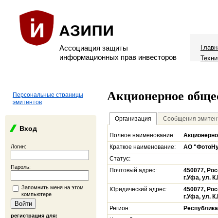
Ассоциация защиты
Главн
информационных прав инвесторов
Техни
Акционерное обще
Персональные страницы
эмитентов
Организация
Сообщения эмитен
Вход
Полное наименование:
Акционерно
Логин:
Краткое наименование:
АО "ФотоН
Статус:
Пароль:
Почтовый адрес:
450077, Ро
г.Уфа, ул. К
Запомнить меня на этом
Юридический адрес:
450077, Ро
компьютере
г.Уфа, ул. К
Регион:
Республика
регистрация для: