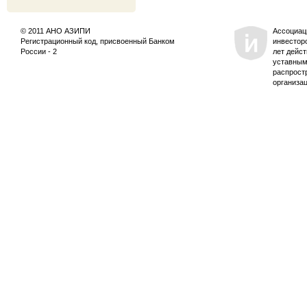
© 2011 АНО АЗИПИ
Ассоциац
Регистрационный код, присвоенный Банком
инвестор
России - 2
лет дейс
уставным
распрост
организа