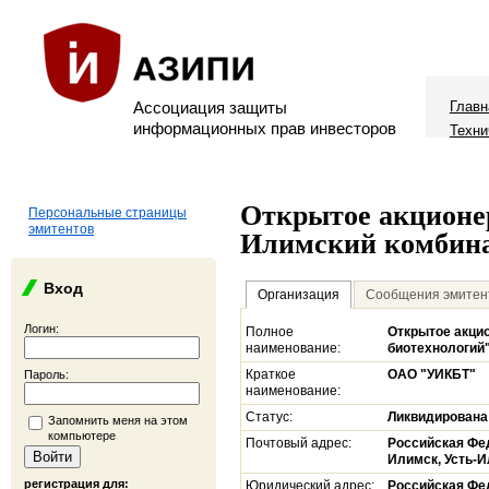
Ассоциация защиты
Главн
информационных прав инвесторов
Техни
Открытое акционе
Персональные страницы
эмитентов
Илимский комбина
Вход
Организация
Сообщения эмитен
Логин:
Полное
Открытое акци
наименование:
биотехнологий
Краткое
ОАО "УИКБТ"
Пароль:
наименование:
Статус:
Ликвидирована
Запомнить меня на этом
компьютере
Почтовый адрес:
Российская Фед
Илимск, Усть-И
регистрация для:
Юридический адрес:
Российская Фед