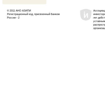
© 2011 АНО АЗИПИ
Ассоциац
Регистрационный код, присвоенный Банком
инвестор
России - 2
лет дейс
уставным
распрост
организа