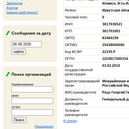
Эмитентов
Илимск, Усть-И
Агентов
Регион:
Иркутская обл
Забыли свой пароль?
Часовой пояс:
0
ИНН:
3817036521
КПП:
381701001
Сообщения за дату
ОКПО:
83484159
ОКТМО:
25438000000
Код ФСФР:
22335-F
ОГРН:
1103817000154
Дата
03.02.2010
государственной
Поиск организаций
регистрации:
Зарегистрировавший
Межрайонная и
Наименование
орган:
Российской Фе
ФИО руководителя:
Рацэ Георгий Г
ИНН
Должность
Генеральный д
руководителя:
ОГРН
Телефон
руководителя:
К списку
Расширенно