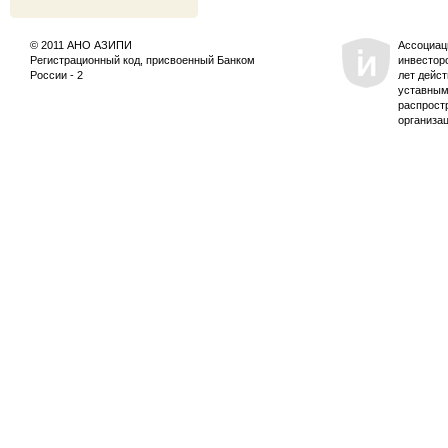
© 2011 АНО АЗИПИ
Ассоциац
Регистрационный код, присвоенный Банком
инвестор
России - 2
лет дейс
уставным
распрост
организа