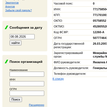
Эмитентов
Часовой пояс:
0
Агентов
ИНН:
77175850
Забыли свой пароль?
КПП:
77170100
ОКПО:
05758552
ОКТМО:
45280552
Сообщения за дату
Код ФСФР:
12260-А
ОГРН:
50777464
Дата государственной
26.03.200
регистрации:
Зарегистрировавший
Межрайон
орган:
службы №
Поиск организаций
ФИО руководителя:
Яковлев 
Должность руководителя:
Генераль
Наименование
Телефон руководителя:
К списку
ИНН
ОГРН
Расширенно