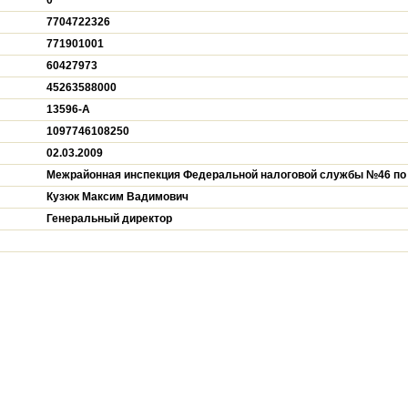
0
7704722326
771901001
60427973
45263588000
13596-A
1097746108250
02.03.2009
Межрайонная инспекция Федеральной налоговой службы №46 по 
Кузюк Максим Вадимович
Генеральный директор