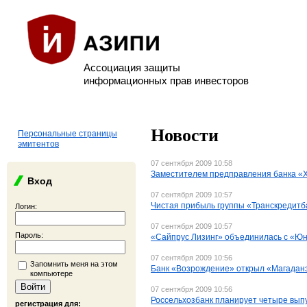
Ассоциация защиты
информационных прав инвесторов
Новости
Персональные страницы
эмитентов
07 сентября 2009 10:58
Заместителем предправления банка «
Вход
07 сентября 2009 10:57
Чистая прибыль группы «Транскредитба
Логин:
07 сентября 2009 10:57
Пароль:
«Сайпрус Лизинг» объединилась с «Юн
07 сентября 2009 10:56
Запомнить меня на этом
Банк «Возрождение» открыл «Магаданэ
компьютере
07 сентября 2009 10:56
Россельхозбанк планирует четыре выпу
регистрация для: