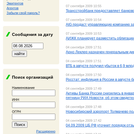
Эмитентов
07 сентября 2009 10:55
Агентов
Трансстройбанк предоставляет банков
Забыли свой пароль?
07 сентября 2009 10:54
AIG продаст управляющую компанию за
07 сентября 2009 10:53
Сообщения за дату
АИЖК планирует разместить облигации 
04 сентября 2009 17:51
Арно Леклер назначен генеральным ди
04 сентября 2009 17:51
ВТБ в августе получил убыток в 6,9 мл
04 сентября 2009 17:50
Поиск организаций
Росстат: инфляция в России в августе 
Наименование
04 сентября 2009 17:49
Активы Банка России снизились в январ
пятницу РИА Новости, об этом свидете
ИНН
04 сентября 2009 17:48
Новосибирский аэропорт Толмачево пол
ОГРН
04 сентября 2009 17:42
04.09.2009 ЦБ РФ уточнит порядок отз
Расширенно