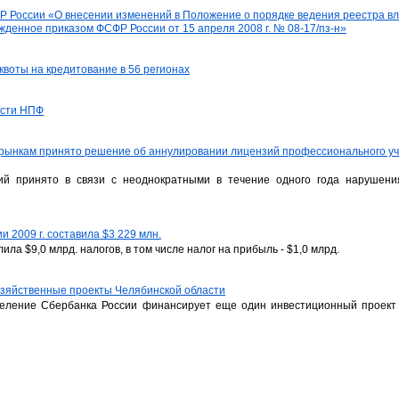
ФР России «О внесении изменений в Положение о порядке ведения реестра в
денное приказом ФСФР России от 15 апреля 2008 г. № 08-17/пз-н»
квоты на кредитование в 56 регионах
ести НПФ
ынкам принято решение об аннулировании лицензий профессионального уча
й принято в связи с неоднократными в течение одного года нарушени
и 2009 г. составила $3 229 млн.
лила $9,0 млрд. налогов, в том числе налог на прибыль - $1,0 млрд.
озяйственные проекты Челябинской области
деление Сбербанка России финансирует еще один инвестиционный проект