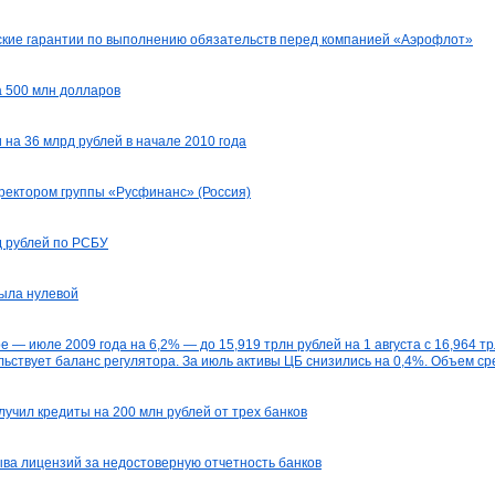
ские гарантии по выполнению обязательств перед компанией «Аэрофлот»
 500 млн долларов
на 36 млрд рублей в начале 2010 года
ректором группы «Русфинанс» (Россия)
рд рублей по РСБУ
была нулевой
е — июле 2009 года на 6,2% — до 15,919 трлн рублей на 1 августа с 16,964 тр
льствует баланс регулятора. За июль активы ЦБ снизились на 0,4%. Объем ср
учил кредиты на 200 млн рублей от трех банков
ыва лицензий за недостоверную отчетность банков