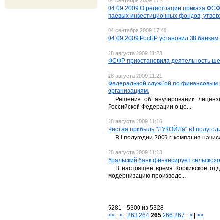
04 сентября 2009 17:41
04.09.2009 О регистрации приказа ФС
паевых инвестиционных фондов, утверж
04 сентября 2009 17:40
04.09.2009 РосБР установил 38 банкам 
28 августа 2009 11:23
ФСФР приостановила деятельность ш
28 августа 2009 11:21
Федеральной службой по финансовым р
организациям.
Решение об анулировании лицензи
Российской Федерации о це...
28 августа 2009 11:16
Чистая прибыль "ЛУКОЙЛа" в I полугоди
В I полугодии 2009 г. компания начис
28 августа 2009 11:13
Уральский банк финансирует сельскох
В настоящее время Коркинское от
модернизацию производс...
5281 - 5300 из 5328
<<
|
<
|
263
264
265
266
267
|
>
|
>>