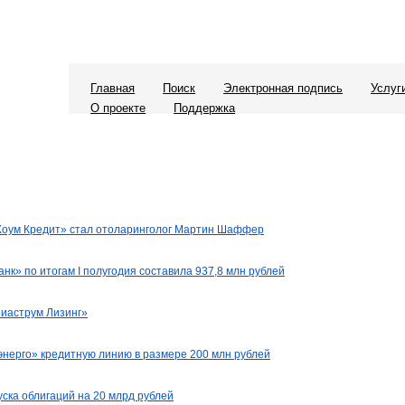
Главная
Поиск
Электронная подпись
Услуг
О проекте
Поддержка
Хоум Кредит» стал отоларинголог Мартин Шаффер
нк» по итогам I полугодия составила 937,8 млн рублей
иаструм Лизинг»
нерго» кредитную линию в размере 200 млн рублей
ска облигаций на 20 млрд рублей