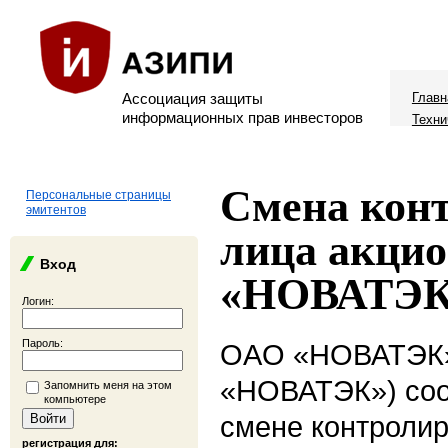
Ассоциация защиты
Главн
информационных прав инвесторов
Техни
Смена кон
Персональные страницы
эмитентов
лица акци
Вход
«НОВАТЭ
Логин:
Пароль:
OAO «НОВАТЭК»
«НОВАТЭК») соо
Запомнить меня на этом
компьютере
смене контроли
регистрация для: