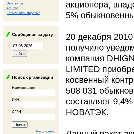
акционера, вла
Эмитентов
Агентов
5% обыкновенны
Забыли свой пароль?
20 декабря 201
Сообщения за дату
получило уведом
компания DHIG
LIMITED приобр
Поиск организаций
косвенный контр
508 031 обыкнов
Наименование
составляет 9,4%
ИНН
НОВАТЭК.
ОГРН
Данный пакет а
Расширенно