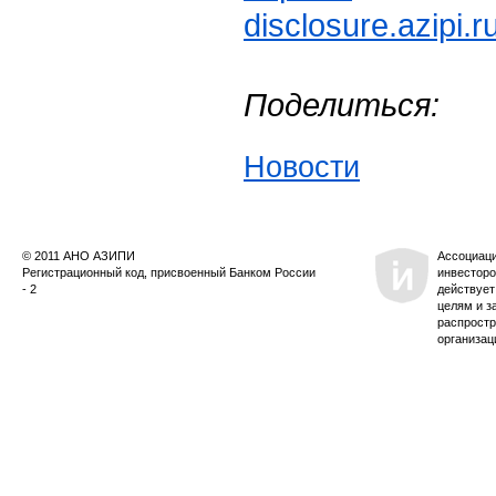
disclosure.azipi.
Поделиться:
Новости
© 2011 АНО АЗИПИ
Ассоциац
Регистрационный код, присвоенный Банком России
инвесторо
- 2
действует
целям и з
распростр
организац