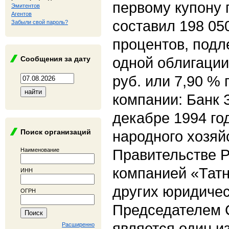
первому купону 
Эмитентов
Агентов
составил 198 05
Забыли свой пароль?
процентов, под
одной облигации
Сообщения за дату
руб. или 7,90 % 
компании: Банк
декабре 1994 го
Поиск организаций
народного хозяй
Правительстве 
Наименование
компанией «Тат
ИНН
других юридичес
ОГРН
Председателем 
является один из
Расширенно