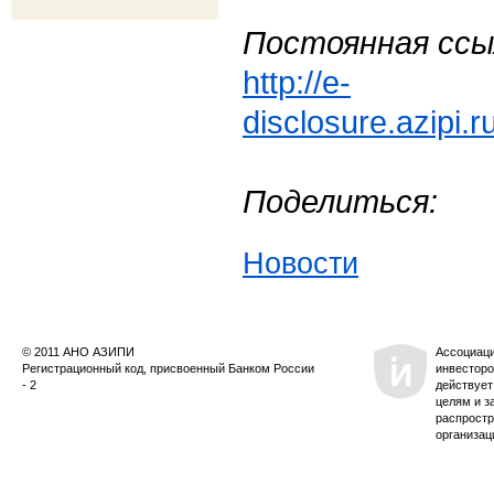
Постоянная ссы
http://e-
disclosure.azipi.
Поделиться:
Новости
© 2011 АНО АЗИПИ
Ассоциац
Регистрационный код, присвоенный Банком России
инвесторо
- 2
действует
целям и з
распростр
организац