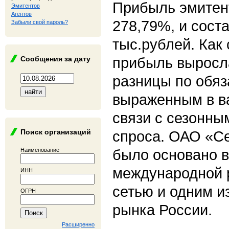
Прибыль эмитен
Эмитентов
Агентов
278,79%, и сост
Забыли свой пароль?
тыс.рублей. Как
прибыль выросла
Сообщения за дату
разницы по обяз
выраженным в ва
связи с сезонны
Поиск организаций
спроса. ОАО «С
было основано в
Наименование
международной 
ИНН
сетью и одним и
ОГРН
рынка России.
Расширенно