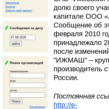
Эмитентов
долю своего уча
Агентов
Забыли свой пароль?
капитале ООО «
Сообщение об э
Сообщения за дату
февраля 2010 го
принадлежало 2
после изменений
"ИЖМАШ" – кру
Поиск организаций
производитель с
Наименование
России.
ИНН
ОГРН
Постоянная ссы
http://e-
Расширенно