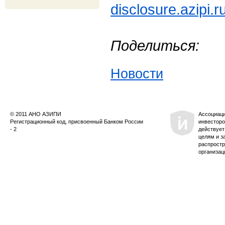
disclosure.azipi.
Поделиться:
Новости
© 2011 АНО АЗИПИ
Ассоциац
Регистрационный код, присвоенный Банком России
инвесторо
- 2
действует
целям и з
распростр
организац