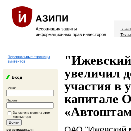
Ассоциация защиты
Главн
информационных прав инвесторов
Техни
"Ижевский
Персональные страницы
эмитентов
увеличил д
Вход
участия в 
Логин:
капитале 
Пароль:
«Автошта
Запомнить меня на этом
компьютере
ОАО "Ижевский 
регистрация для: