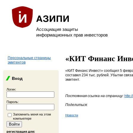
Ассоциация защиты
информационных прав инвесторов
«КИТ Финанс Инвес
Персональные страницы
эмитентов
«КИТ Финанс Инвест» сообщил 5 феврал
составил 234 тыс. рублей. Убытки свя
Вход
эмитент.
Логин:
Постоянная ссылка на страницу:
http:
Пароль:
Поделиться:
Запомнить меня на этом
Новости
компьютере
регистрация для: