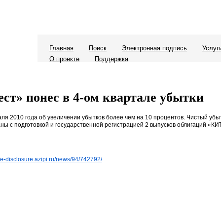
Главная
Поиск
Электронная подпись
Услуг
О проекте
Поддержка
т» понес в 4-ом квартале убытки
я 2010 года об увеличении убытков более чем на 10 процентов. Чистый убыт
заны с подготовкой и государственной регистрацией 2 выпусков облигаций «К
//e-disclosure.azipi.ru/news/94/742792/