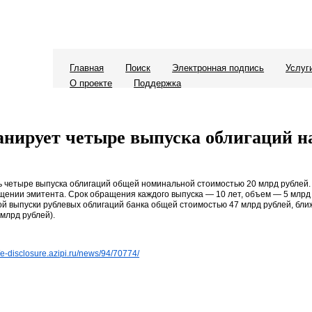
Главная
Поиск
Электронная подпись
Услуг
О проекте
Поддержка
анирует четыре выпуска облигаций н
 четыре выпуска облигаций общей номинальной стоимостью 20 млрд рублей. 
бщении эмитента. Срок обращения каждого выпуска — 10 лет, объем — 5 млрд
й выпуски рублевых облигаций банка общей стоимостью 47 млрд рублей, бл
 млрд рублей).
//e-disclosure.azipi.ru/news/94/70774/