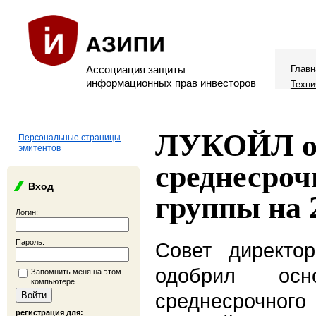
Ассоциация защиты
Главн
информационных прав инвесторов
Техни
ЛУКОЙЛ о
Персональные страницы
эмитентов
среднесро
Вход
группы на 
Логин:
Пароль:
Совет директ
одобрил осн
Запомнить меня на этом
компьютере
среднесрочн
регистрация для: