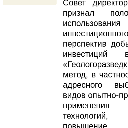
Совет директ
признал пол
использов
инвестиционног
перспектив доб
инвестиций в
«Геологоразвед
метод, в частно
адресного вы
видов опытно-п
применения
технологий,
повышение 