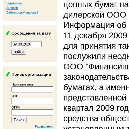
ценных бумаг н
Эмитентов
Агентов
дилерской ООО 
Забыли свой пароль?
Информация об 
11 декабря 2009
Сообщения за дату
для принятия та
послужили неод
ООО "Финансинв
Поиск организаций
законодательств
бумагах, а именн
Наименование
представленной от
ИНН
квартал 2009 го
ОГРН
средства общест
установленным т
Расширенно