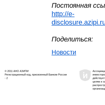
Постоянная ссы
http://e-
disclosure.azipi.
Поделиться:
Новости
© 2011 АНО АЗИПИ
Ассоциац
Регистрационный код, присвоенный Банком России
инвесторо
- 2
действует
целям и з
распростр
организац