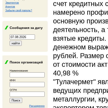
счет кредитных 
Эмитентов
Агентов
намерено профи
Забыли свой пароль?
основную произ
деятельность, а
Сообщения за дату
взятые кредиты.
денежном выраж
рублей. Размер 
Поиск организаций
от стоимости ак
40,98 %
Наименование
"Тулачермет" яв
ИНН
ведущих предпр
ОГРН
металлургии, кр
экспортером тов
Расширенно