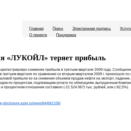
Главная
Поиск
Электронная подпись
Услуг
О проекте
Поддержка
ия «ЛУКОЙЛ» теряет прибыль
егистрировал снижение прибыли в третьем квартале 2009 года. Сообщение
в третьем квартале по сравнению со вторым кварталом 2009 г. произошло по
аловой прибыли из-за снижения объемов продаж нефти на экспорт, падение д
сходов по процентам, подлежащим уплате по облигациям, выпущенным Компа
процентном отношении составило (-21 524 067) тыс. рублей, или (-92,5%).
//e-disclosure.azipi.ru/news/94/682108/