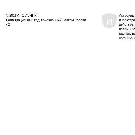
© 2011 АНО АЗИПИ
Ассоциац
Регистрационный код, присвоенный Банком России
инвесторо
- 2
действует
целям и з
распростр
организац