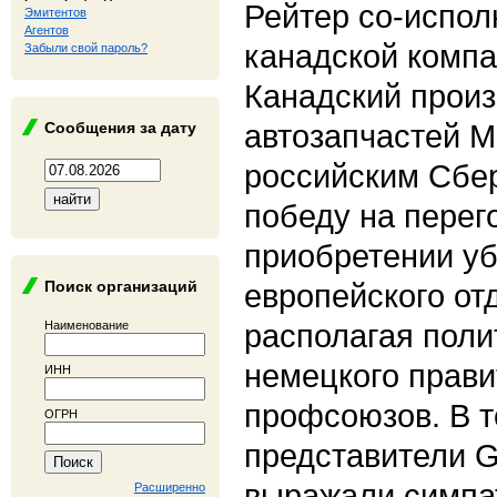
Рейтер со-испол
Эмитентов
Агентов
канадской комп
Забыли свой пароль?
Канадский прои
автозапчастей M
Сообщения за дату
российским Сбер
победу на перег
приобретении у
Поиск организаций
европейского от
располагая поли
Наименование
немецкого прави
ИНН
профсоюзов. В т
ОГРН
представители 
выражали симпа
Расширенно