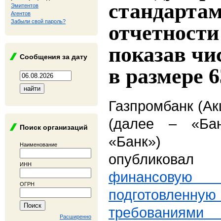
стандарта
Эмитентов
Агентов
Забыли свой пароль?
отчетност
показав ч
Сообщения за дату
в размере 6
Газпромбанк (А
(далее – «Ба
Поиск организаций
«Банк»)
Наименование
опубликова
ИНН
финансову
ОГРН
подготовленну
требованиям
Расширенно