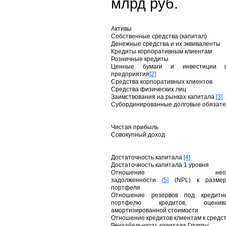
млрд руб.
Активы
Собственные средства (капитал)
Денежные средства и их эквиваленты
Кредиты корпоративным клиентам
Розничные кредиты
Ценные бумаги и инвестиции 
предприятия
[2]
Средства корпоративных клиентов
Средства физических лиц
Заимствования на рынках капитала
[3]
Субординированные долговые обязате
Чистая прибыль
Совокупный доход
Достаточность капитала
[4]
Достаточность капитала 1 уровня
Отношение необслуж
задолженности
[5]
(NPL) к размеру
портфеля
Отношение резервов под кредитн
портфелю кредитов, оцени
амортизированной стоимости
Отношение кредитов клиентам к средс
Рентабельность капитала Группы