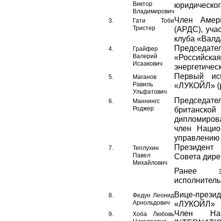
Виктор
юридическог
Владимирович
Член Амери
3.
Гати Тоби
Тристер
(АРДС), уча
клуба «Валд
Председа
4.
Грайфер
Валерий
«Российс
Исаакович
энергетичес
Первый ис
5.
Маганов
Равиль
«ЛУКОЙЛ» (р
Ульфатович
Председате
6.
Маннингс
Роджер
британской
дипломиров
член Нацио
управлению
Президент
7.
Теплухин
Павел
Совета дир
Михайлович
Ранее з
исполнитель
Вице-презид
8.
Федун Леонид
Арнольдович
«ЛУКОЙЛ»
Член Наб
9.
Хоба Любовь