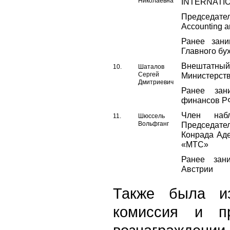
Николаевна
INTERNATI
Председате
Accounting a
Ранее зани
Главного б
Внештатный
10.
Шаталов
Сергей
Министерст
Дмитриевич
Ранее зан
финансов Р
Член наб
11.
Шюссель
Вольфганг
Председате
Конрада Аде
«МТС»
Ранее зан
Австрии
Также была из
комиссия и п