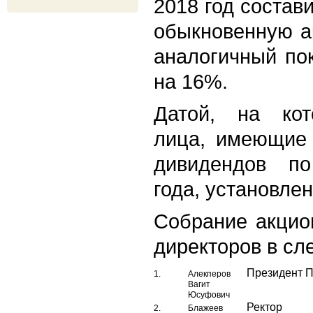
2018 год состав
обыкновенную а
аналогичный по
на 16%.
Датой, на кот
лица, имеющие 
дивидендов по
года, установлен
Собрание акцио
директоров в сл
Президент 
1.
Алекперов
Вагит
Юсуфович
Ректор М
2.
Блажеев