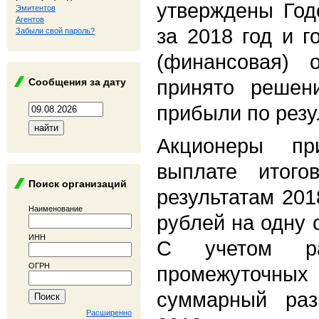
утверждены Год
Эмитентов
Агентов
за 2018 год и г
Забыли свой пароль?
(финансовая) о
принято решен
Сообщения за дату
прибыли по резу
Акционеры п
выплате итого
Поиск организаций
результатам 201
Наименование
рублей на одну
ИНН
С учетом ра
ОГРН
промежуточ
суммарный раз
Расширенно