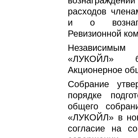
вознагражден
расходов члена
и о вознаг
Ревизионной ком
Независимы
«ЛУКОЙЛ» б
Акционерное об
Собрание утве
порядке подго
общего собран
«ЛУКОЙЛ» в нов
согласие на со