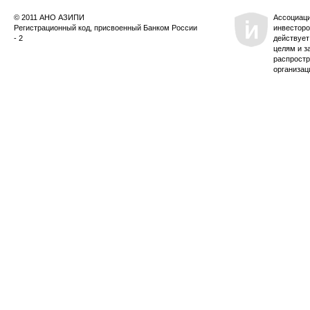
© 2011 АНО АЗИПИ
Ассоциац
Регистрационный код, присвоенный Банком России
инвесторо
- 2
действует
целям и з
распростр
организац