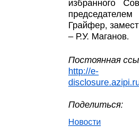
избранного Сов
председателе
Грайфер, замес
– Р.У. Маганов.
Постоянная ссы
http://e-
disclosure.azipi.
Поделиться:
Новости