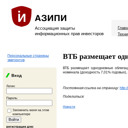
Ассоциация защиты
Главн
информационных прав инвесторов
Техни
ВТБ размещает од
Персональные страницы
эмитентов
ВТБ размещает однодневные облигаци
номинала (доходность 7,01% годовых), 
Вход
Логин:
Постоянная ссылка на страницу:
http:
Поделиться:
Пароль:
Новости
Запомнить меня на этом
компьютере
регистрация для: