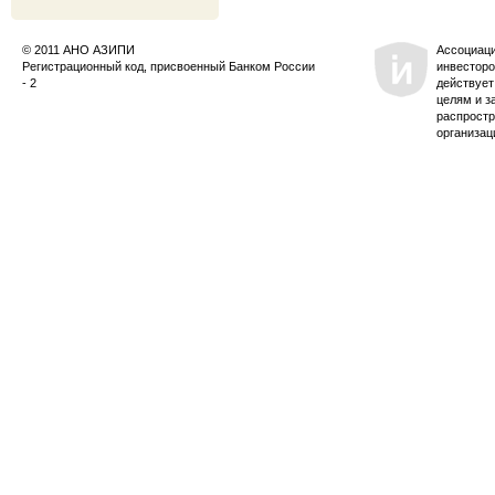
© 2011 АНО АЗИПИ
Ассоциац
Регистрационный код, присвоенный Банком России
инвесторо
- 2
действует
целям и з
распростр
организац