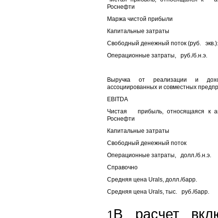
Роснефти
Маржа чистой прибыли
Капитальные затраты
Свободный денежный поток (руб. экв.)
Операционные затраты, руб./б.н.э.
Выручка от реализации и д
ассоциированных и совместных предп
EBITDA
Чистая прибыль, относящаяся к а
Роснефти
Капитальные затраты
Свободный денежный поток
Операционные затраты, долл./б.н.э.
Справочно
Средняя цена Urals, долл./барр.
Средняя цена Urals, тыс. руб./барр.
В расчет вкл
1