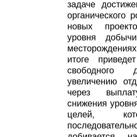
задаче достиже
органического р
новых проект
уровня добыч
месторождениях
итоге приведе
свободного д
увеличению отд
через выпла
снижения уровня
целей, кот
последоват
добивается н