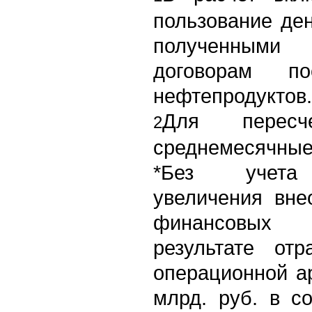
пользование де
полученными
договорам п
нефтепродуктов.
Для пересче
2
среднемесячные
*Без учета 
увеличения вне
финансовых
результате от
операционной а
млрд. руб. в с