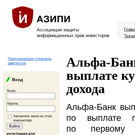
Ассоциация защиты
Главн
информационных прав инвесторов
Техни
Альфа-Бан
Персональные страницы
эмитентов
выплате к
Вход
дохода
Логин:
Пароль:
Альфа-Банк вып
по выплате п
Запомнить меня на этом
компьютере
по первому 
регистрация для: