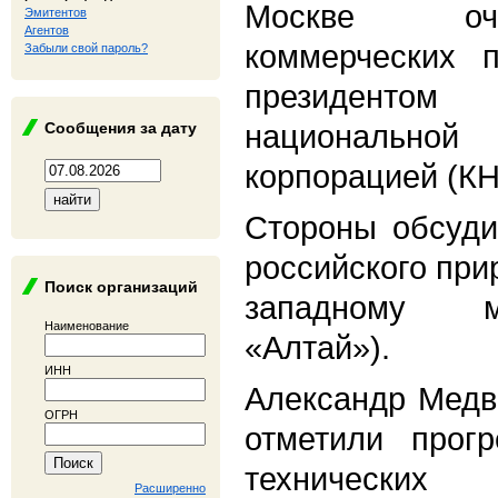
Москве оч
Эмитентов
Агентов
коммерческих п
Забыли свой пароль?
президент
национальн
Сообщения за дату
корпорацией (К
Стороны обсуди
российского при
Поиск организаций
западному м
Наименование
«Алтай»).
ИНН
Александр Медв
ОГРН
отметили прогр
техническ
Расширенно