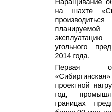
Наращивание об
на шахте «Си
производить
планируемо
эксплуатаци
угольного пре
2014 года.
Первая о
«Сибиргинс
проектной нагр
год, промыш
границах пред