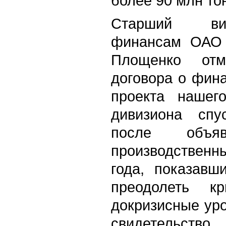
более 90 млн то
Старший ви
финансам ОАО 
Площенко отм
договора о фин
проекта нашег
дивизиона спу
после объя
производственн
года, показавш
преодолеть к
докризисные ур
свидетельст