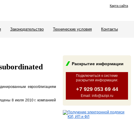
Карта сайта
и
Законодательство
Технические условия
Контакты
Раскрытие информации
ubordinated
Подключиться к системе
раскрытия информации
:
рдинированным еврооблигациям
+7 929 053 69 44
Email: info@azipi.ru
щены 8 июля 2010 г. компанией