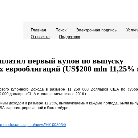
Главная
Поиск
Электронная подпись
Услуг
О проекте
Поддержка
платил первый купон по выпуску
 еврооблигаций (US$200 mln 11,25% s
рвого купонного дохода в размере 11 250 000 долларов США по субо
0 000 долларов США с погашением в июле 2016 г.
ным доходом в размере 11,25%, выплачиваемым каждые полгода, были выпу
SA, зарегистрированной в Люксембурге.
//e-disclosure.azipi.ru/news/94/1008054/