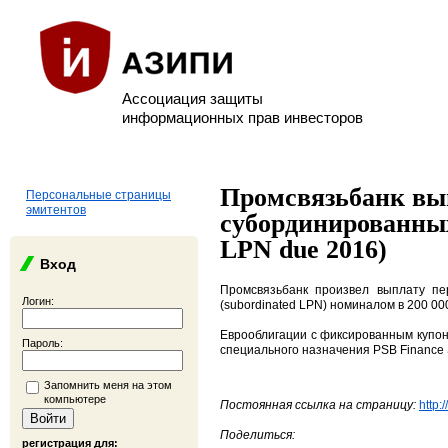
Ассоциация защиты
информационных прав инвесторов
Промсвязьбанк вы
Персональные страницы
эмитентов
субординированных
LPN due 2016)
Вход
Промсвязьбанк произвел выплату пе
Логин:
(subordinated LPN) номиналом в 200 00
Еврооблигации с фиксированным купон
Пароль:
специального назначения PSB Finance 
Запомнить меня на этом
компьютере
Постоянная ссылка на страницу:
http:
Поделиться:
регистрация для: