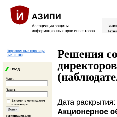
Ассоциация защиты
Главн
информационных прав инвесторов
Техни
Решения со
Персональные страницы
эмитентов
директоров
Вход
(наблюдате
Логин:
Пароль:
Дата раскрытия:
Запомнить меня на этом
компьютере
Акционерное о
регистрация для: