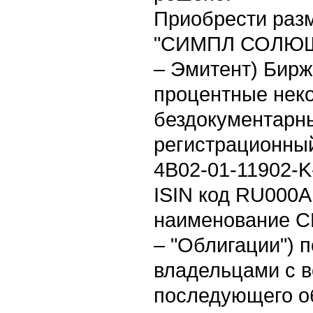
Приобрести ра
"СИМПЛ СОЛЮШ
– Эмитент) Бир
процентные нек
бездокументарны
регистрационны
4B02-01-11902-K-
ISIN код RU000A
наименование 
– "Облигации") 
владельцами с 
последующего о