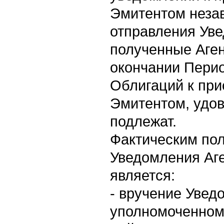
Эмитентом неза
отправления Ув
полученные Аге
окончании Пери
Облигаций к пр
Эмитентом, удо
подлежат.
Фактическим по
Уведомления Аг
является:
- вручение Увед
уполномоченному