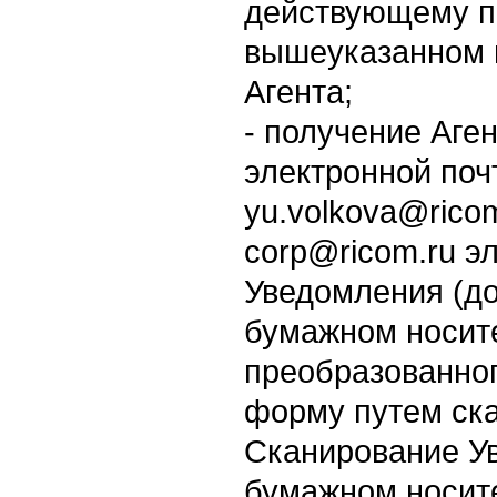
действующему по
вышеуказанном 
Агента;
- получение Аге
электронной поч
yu.volkova@rico
corp@ricom.ru э
Уведомления (до
бумажном носит
преобразованног
форму путем ска
Сканирование У
бумажном носит