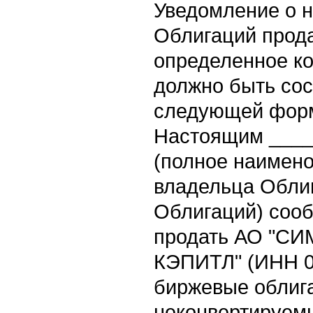
Уведомление о 
Облигаций прод
определенное к
должно быть сос
следующей фор
Настоящим ____
(полное наимено
владельца Обли
Облигаций) соо
продать АО "
КЭПИТЛ" (ИНН 0
биржевые облиг
неконвертируем