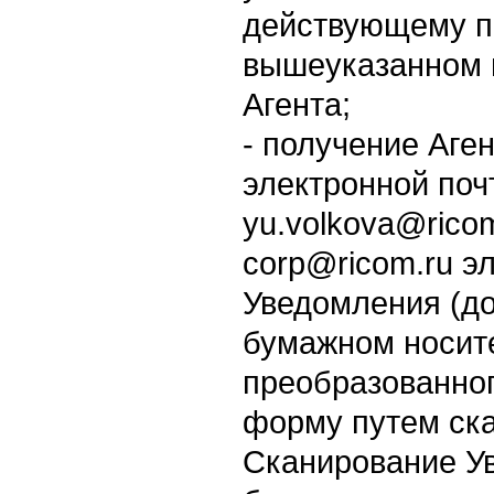
действующему по
вышеуказанном 
Агента;
- получение Аге
электронной поч
yu.volkova@rico
corp@ricom.ru э
Уведомления (до
бумажном носит
преобразованног
форму путем ска
Сканирование У