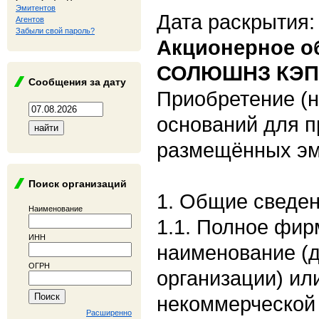
Эмитентов
Дата раскрытия:
Агентов
Забыли свой пароль?
Акционерное о
СОЛЮШНЗ КЭП
Сообщения за дату
Приобретение (
оснований для п
размещённых эм
Поиск организаций
1. Общие сведе
Наименование
1.1. Полное фи
ИНН
наименование (
ОГРН
организации) ил
некоммерческой 
Расширенно