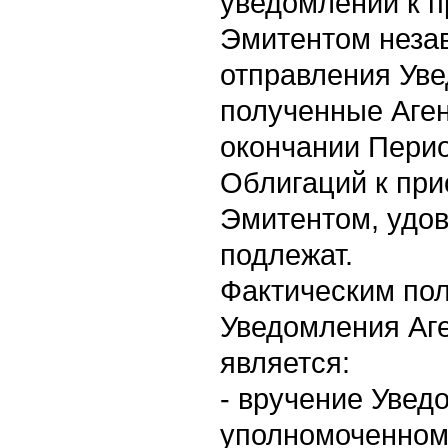
уведомлений к 
Эмитентом неза
отправления Ув
полученные Аге
окончании Пери
Облигаций к пр
Эмитентом, удо
подлежат.
Фактическим по
Уведомления Аг
является:
- вручение Увед
уполномоченному