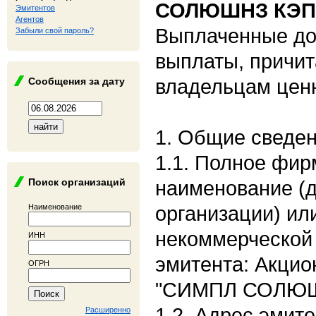
СОЛЮШНЗ КЭП
Эмитентов
Агентов
Выплаченные до
Забыли свой пароль?
выплаты, причи
владельцам цен
Сообщения за дату
1. Общие сведе
1.1. Полное фи
Поиск организаций
наименование (
организации) ил
Наименование
некоммерческой 
ИНН
эмитента: Акци
ОГРН
"СИМПЛ СОЛЮШ
1.2. Адрес эмите
Расширенно