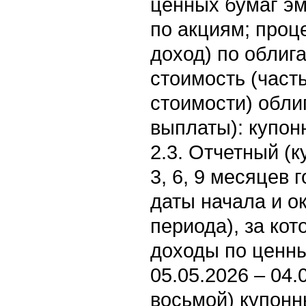
ценных бумаг э
по акциям; проц
доход) по облиг
стоимость (част
стоимости) обли
выплаты): купон
2.3. Отчетный (к
3, 6, 9 месяцев 
даты начала и о
периода), за ко
доходы по ценн
05.05.2026 – 04.
восьмой) купонн