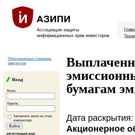
Ассоциация защиты
Главн
информационных прав инвесторов
Техни
Выплаченн
Персональные страницы
эмитентов
эмиссионн
Вход
бумагам эм
Логин:
Пароль:
Дата раскрытия:
Запомнить меня на этом
компьютере
Акционерное о
регистрация для: