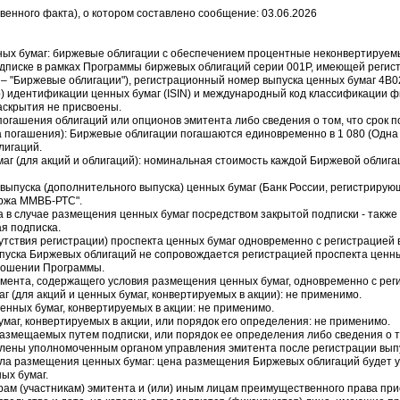
венного факта), о котором составлено сообщение: 03.06.2026
ных бумаг: биржевые облигации с обеспечением процентные неконвертируе
дписке в рамках Программы биржевых облигаций серии 001P, имеющей регис
е – "Биржевые облигации"), регистрационный номер выпуска ценных бумаг 4B0
) идентификации ценных бумаг (ISIN) и международный код классификации ф
аскрытия не присвоены.
 погашения облигаций или опционов эмитента либо сведения о том, что срок 
а погашения): Биржевые облигации погашаются единовременно в 1 080 (Одна
лигаций.
аг (для акций и облигаций): номинальная стоимость каждой Биржевой облигац
 выпуска (дополнительного выпуска) ценных бумаг (Банк России, регистрирую
иржа ММВБ-РТС".
 а в случае размещения ценных бумаг посредством закрытой подписки - также
я подписка.
тсутствия регистрации) проспекта ценных бумаг одновременно с регистрацией
ыпуска Биржевых облигаций не сопровождается регистрацией проспекта ценны
ношении Программы.
кумента, содержащего условия размещения ценных бумаг, одновременно с рег
г (для акций и ценных бумаг, конвертируемых в акции): не применимо.
енных бумаг, конвертируемых в акции: не применимо.
умаг, конвертируемых в акции, или порядок его определения: не применимо.
размещаемых путем подписки, или порядок ее определения либо сведения о т
влены уполномоченным органом управления эмитента после регистрации выпу
ала размещения ценных бумаг: цена размещения Биржевых облигаций будет у
ых бумаг.
ерам (участникам) эмитента и (или) иным лицам преимущественного права 