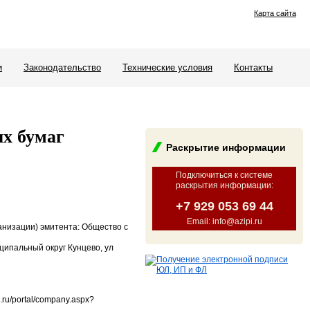
Карта сайта
и
Законодательство
Технические условия
Контакты
ых бумаг
Раскрытие информации
Подключиться к системе
раскрытия информации
:
+7 929 053 69 44
Email: info@azipi.ru
анизации) эмитента: Общество с
иципальный округ Кунцево, ул
ru/portal/company.aspx?