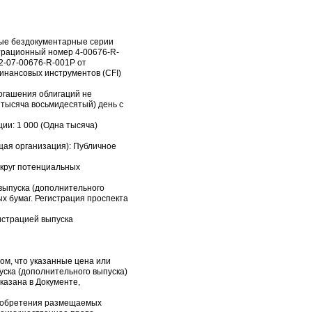
мые бездокументарные серии
трационный номер 4-00676-R-
2-07-00676-R-001P от
инансовых инструментов (CFI)
погашения облигаций не
 тысяча восьмидесятый) день с
ии: 1 000 (Одна тысяча)
щая организация): Публичное
 круг потенциальных
 выпуска (дополнительного
х бумаг. Регистрация проспекта
истрацией выпуска
ом, что указанные цена или
ска (дополнительного выпуска)
казана в Документе,
приобретения размещаемых