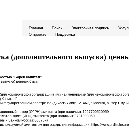
Главная
Поиск
Электронная подпись
Услуг
О проекте
Поддержка
ка (дополнительного выпуска) ценн
ностью "Борец Капитал”
 выпуска) ценных бумаг
для коммерческой организации) или наименование (для некоммерческой орг
ц Капитал”
м государственном реестре юридических лиц: 121467, г. Москва, вн.тер.г. мун
рационный номер (ОГРН) эмитента (при наличии): 1227700520959
плательщика (ИНН) эмитента (при наличии): 9731098069
енный Банком России: 00676-R
 используемой эмитентом для раскрытия информации: https://www.e-disclosure.