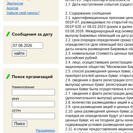
id=38723 ; https://borcap.e-disclosure.ru
Эмитентов
1.7. Дата наступления события (сущест
Агентов
Забыли свой пароль?
2. Содержание сообщения
2.1. идентификационные признаки цен
001P-07, размещаемые по открытой по
001P-02E от 08.02.2023 (ранее и дале
03.06.2026. Международный код (номер
Сообщения за дату
выпуску Биржевых облигаций на дату р
2.2. срок (порядок определения срока)
определяется (для облигаций без срок
даты начала размещения Биржевых об
2.3. номинальная стоимость ценных бум
российских рублей.
2.4. лицо, осуществившее регистрацию
акционерное общество "Московская Б
2.5. способ размещения ценных бумаг,
приобретателей ценных бумаг: открыта
Поиск организаций
2.6. сведения о факте регистрации (о
выпуска) ценных бумаг: регистрация в
Наименование
ценных бумаг была осуществлена в от
2.7. сведения о факте регистрации до
(дополнительного выпуска) ценных бума
ИНН
2.8. количество размещаемых акций и ц
2.9. срок размещения акций и ценных б
ОГРН
2.10. цена размещения ценных бумаг, 
порядок ее определения будут устано
ценных бумаг, но не позднее даты нач
содержащем условия размещения ценн
2.11. в случае предоставления акцион
Расширенно