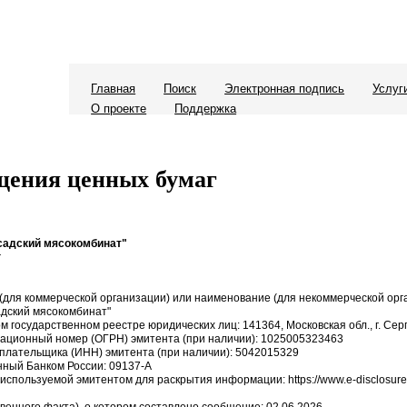
Главная
Поиск
Электронная подпись
Услуг
О проекте
Поддержка
щения ценных бумаг
садский мясокомбинат"
г
для коммерческой организации) или наименование (для некоммерческой орг
дский мясокомбинат"
м государственном реестре юридических лиц: 141364, Московская обл., г. Серг
рационный номер (ОГРН) эмитента (при наличии): 1025005323463
плательщика (ИНН) эмитента (при наличии): 5042015329
енный Банком России: 09137-A
 используемой эмитентом для раскрытия информации: https://www.e-disclosure.