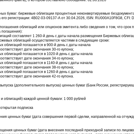
венного факта), о котором составлено сообщение: 02.06.2026
ных бумаг: биржевые облигации процентные неконвертируемые бездокумент
его регистрации: 4B02-03-09137-А от 30.04.2026, ISIN: RU000A10F8G8, CFI: 
 погашения облигаций или опционов эмитента либо сведения о том, что срок 
а погашения):
гаций составляет 1 260-й день с даты начала размещения Биржевых облига
жевых облигаций осуществляется частями в следующие сроки:
х облигаций погашается в 900-й день с даты начала
оответствует дате окончания 30-го купона;
х облигаций погашается в 1020-й день с даты начала
оответствует дате окончания 34-го купона;
х облигаций погашается в 1140-й день с даты начала
оответствует дате окончания 38-го купона;
х облигаций погашается в 1260-й день с даты начала
оответствует дате окончания 42-го купона.
выпуска (дополнительного выпуска) ценных бумаг (Банк России, регистрирую
 и облигаций) каждой ценной бумаги: 1 000 рублей
 открытая подписка
ения ценных бумаг (дата совершения первой сделки, направленной на отчуж
мещения ценных бумаг (дата внесения последней приходной записи по лицевом