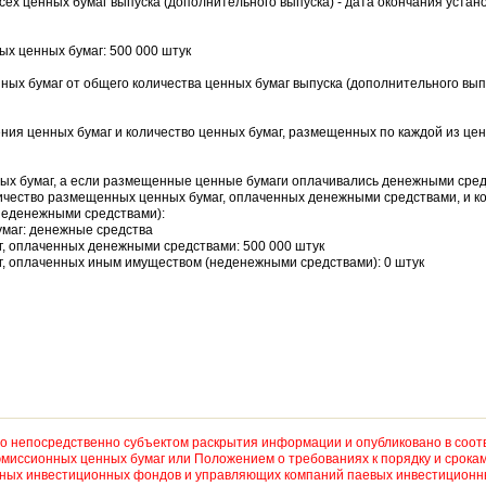
всех ценных бумаг выпуска (дополнительного выпуска) - дата окончания уста
ых ценных бумаг: 500 000 штук
ных бумаг от общего количества ценных бумаг выпуска (дополнительного вы
ения ценных бумаг и количество ценных бумаг, размещенных по каждой из цен
ых бумаг, а если размещенные ценные бумаги оплачивались денежными сре
личество размещенных ценных бумаг, оплаченных денежными средствами, и 
неденежными средствами):
маг: денежные средства
, оплаченных денежными средствами: 500 000 штук
, оплаченных иным имуществом (неденежными средствами): 0 штук
 непосредственно субъектом раскрытия информации и опубликовано в соот
миссионных ценных бумаг или Положением о требованиях к порядку и срока
рных инвестиционных фондов и управляющих компаний паевых инвестиционны