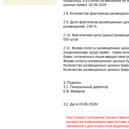
владельца, а в случае размещения не 
ценных бумаг): 02.06.2026
2.8. Количество фактически размещенн
2.9. Доля фактически размещенных цен
размещению: 100 %
2.10. Фактическая цена (цены) размещ
000 штук
2.11. Форма оплаты размещенных ценн
(неденежными средствами) - также ко
бумаг, оплаченных иным имуществом (
Форма оплаты размещенных ценных бу
Количество размещенных ценных бумаг
Количество размещенных ценных бумаг
3. Подпись
3.1. Генеральный директор
Е.В. Макаров
3.2. Дата 03.06.2026г.
Настоящее сообщение предоставлено
раскрытии информации эмитентами э
связанной с деятельностью акционе