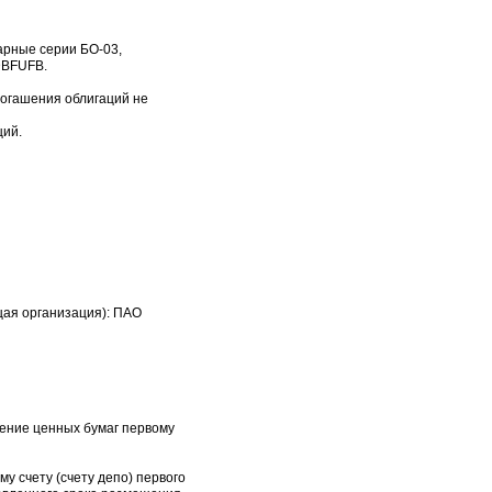
арные серии БО-03,
DBFUFB.
погашения облигаций не
ций.
щая организация): ПАО
дение ценных бумаг первому
у счету (счету депо) первого