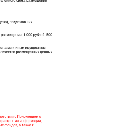
новленного срока размещения
пуска), подлежавших
 размещения: 1 000 рублей; 500
дствами и иным имуществом
количество размещенных ценных
ветствии с Положением о
м раскрытия информации,
х фондов, а также к