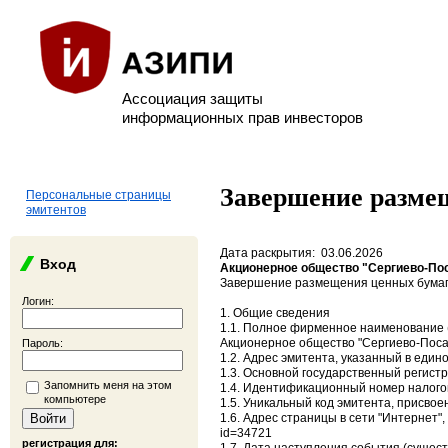
Ассоциация защиты
информационных прав инвесторов
Завершение разме
Персональные страницы
эмитентов
Дата раскрытия: 03.06.2026
Вход
Акционерное общество "Сергиево-По
Завершение размещения ценных бума
Логин:
1. Общие сведения
1.1. Полное фирменное наименование (
Акционерное общество "Сергиево-Поса
Пароль:
1.2. Адрес эмитента, указанный в едино
1.3. Основной государственный регист
Запомнить меня на этом
1.4. Идентификационный номер налого
компьютере
1.5. Уникальный код эмитента, присво
1.6. Адрес страницы в сети "Интернет",
id=34721
регистрация для: