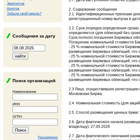
1.7. Дата наступления события (сущест
Эмитентов
Агентов
2. Содержание сообщения
Забыли свой пароль?
2.1. Идентификационные признаки цен
регистрационный номер выпуска и дата 
2.2. Срок (порядок определения срока)
определяется (для облигаций без срок
Сообщения за дату
Срок полного погашения Биржевых обли
Погашение номинальной стоимости Бир
- 25 % номинальной стоимости Биржевы
размещения биржевых облигаций, что с
- 25 % номинальной стоимости Биржевы
размещения биржевых облигаций, что с
- 25 % номинальной стоимости Биржевы
размещения биржевых облигаций, что с
- 25 % номинальной стоимости Биржевы
размещения биржевых облигаций, что с
Поиск организаций
2.3 Лицо, осуществившее регистрацию 
Наименование
Московская Биржа
2.4. Номинальная стоимость (для акций
ИНН
2.5. Способ размещения ценных бумаг:
ОГРН
2.6. Дата фактического начала размещ
владельцу): 27.05.2026
2.7. Дата фактического окончания раз
Расширенно