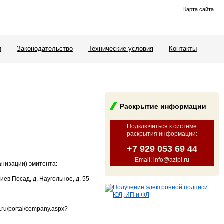
Карта сайта
и
Законодательство
Технические условия
Контакты
Раскрытие информации
Подключиться к системе
раскрытия информации
:
+7 929 053 69 44
Email: info@azipi.ru
анизации) эмитента:
иев Посад, д. Наугольное, д. 55
ru/portal/company.aspx?