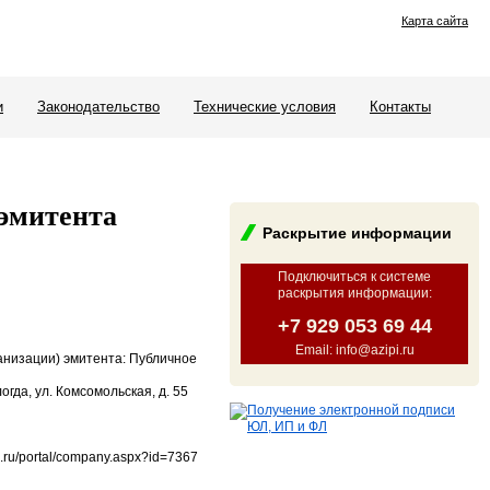
Карта сайта
и
Законодательство
Технические условия
Контакты
эмитента
Раскрытие информации
Подключиться к системе
раскрытия информации
:
+7 929 053 69 44
Email: info@azipi.ru
анизации) эмитента: Публичное
огда, ул. Комсомольская, д. 55
.ru/portal/company.aspx?id=7367