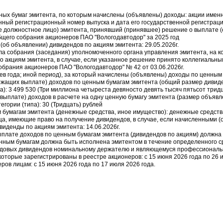
ных бумаг эмитента, по которым начислены (объявлены) доходы: акции име
ный регистрационный номер выпуска и дата его государственной регистрации:
е должностное лицо) эмитента, принявший (принявшее) решение о выплате 
бщего собрания акционеров ПАО "Вологодавтодор" за 2025 год
(об объявлении) дивидендов по акциям эмитента: 29.05.2026г.
ола собрания (заседания) уполномоченного органа управления эмитента, на 
о акциям эмитента, в случае, если указанное решение принято коллегиальны
обрания акционеров ПАО "Вологодавтодор" № 42 от 03.06.2026г.
сяцев года; иной период), за который начислены (объявлены) доходы по ценным
ежащих выплате) доходов по ценным бумагам эмитента (общий размер дивид
): 3 499 530 (Три миллиона четыреста девяносто девять тысяч пятьсот трид
выплате) доходов в расчете на одну ценную бумагу эмитента (размер объявл
гории (типа): 30 (Тридцать) рублей
 бумагам эмитента (денежные средства, иное имущество): денежные средств
ица, имеющие право на получение дивидендов, в случае, если начисленными 
иденды по акциям эмитента: 14.06.2026г.
выплате доходов по ценным бумагам эмитента (дивидендов по акциям) должна
нным бумагам должна быть исполнена эмитентом в течение определенного ср
 годовых дивидендов номинальному держателю и являющемуся профессионал
оторые зарегистрированы в реестре акционеров: с 15 июня 2026 года по 26 и
ов лицам: с 15 июня 2026 года по 17 июля 2026 года.