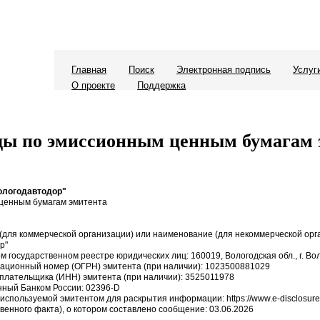
Главная
Поиск
Электронная подпись
Услуг
О проекте
Поддержка
ды по эмиссионным ценным бумагам 
ологодавтодор"
ценным бумагам эмитента
(для коммерческой организации) или наименование (для некоммерческой орг
р"
м государственном реестре юридических лиц: 160019, Вологодская обл., г. Вол
рационный номер (ОГРН) эмитента (при наличии): 1023500881029
плательщика (ИНН) эмитента (при наличии): 3525011978
енный Банком России: 02396-D
 используемой эмитентом для раскрытия информации: https://www.e-disclosure
венного факта), о котором составлено сообщение: 03.06.2026