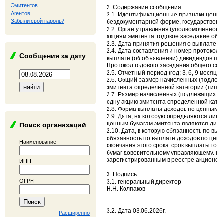
Эмитентов
2. Содержание сообщения
Агентов
2.1. Идентификационные признаки цен
Забыли свой пароль?
бездокументарной форме, государствен
2.2. Орган управления (уполномоченно
акциям эмитента: годовое заседание о
2.3. Дата принятия решения о выплате 
2.4. Дата составления и номер проток
Сообщения за дату
выплате (об объявлении) дивидендов п
Протокол годового заседания общего с
2.5. Отчетный период (год; 3, 6, 9 ме
2.6. Общий размер начисленных (подл
эмитента определенной категории (типа
2.7. Размер начисленных (подлежащих 
одну акцию эмитента определенной кате
2.8. Форма выплаты доходов по ценным
2.9. Дата, на которую определяются л
ценным бумагам эмитента являются див
Поиск организаций
2.10. Дата, в которую обязанность по 
обязанность по выплате доходов по це
Наименование
окончания этого срока: срок выплаты
бумаг доверительному управляющему, к
зарегистрированным в реестре акционер
ИНН
3. Подпись
ОГРН
3.1. генеральный директор
Н.Н. Колпаков
3.2. Дата 03.06.2026г.
Расширенно