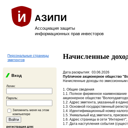
Ассоциация защиты
информационных прав инвесторов
Начисленные дохо
Персональные страницы
эмитентов
Дата раскрытия: 03.06.2026
Вход
Публичное акционерное общество "В
Начисленные доходы по эмиссионным 
Логин:
1. Общие сведения
1.1. Полное фирменное наименование 
акционерное общество "Вологодавтодо
Пароль:
1.2. Адрес эмитента, указанный в едино
1.3. Основной государственный регист
Запомнить меня на этом
1.4. Идентификационный номер налого
компьютере
1.5. Уникальный код эмитента, присво
1.6. Адрес страницы в сети "Интернет",
1.7. Дата наступления события (сущест
регистрация для: