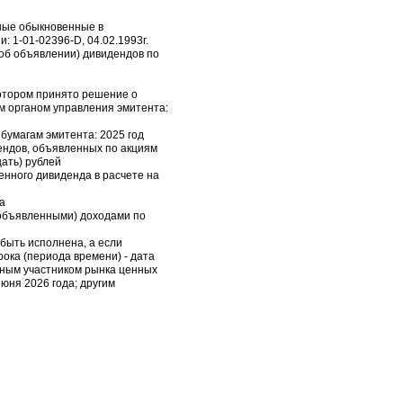
нные обыкновенные в
 1-01-02396-D, 04.02.1993г.
(об объявлении) дивидендов по
котором принято решение о
м органом управления эмитента:
 бумагам эмитента: 2025 год
ендов, объявленных по акциям
цать) рублей
енного дивиденда в расчете на
а
(объявленными) доходами по
 быть исполнена, а если
ока (периода времени) - дата
ьным участником рынка ценных
юня 2026 года; другим