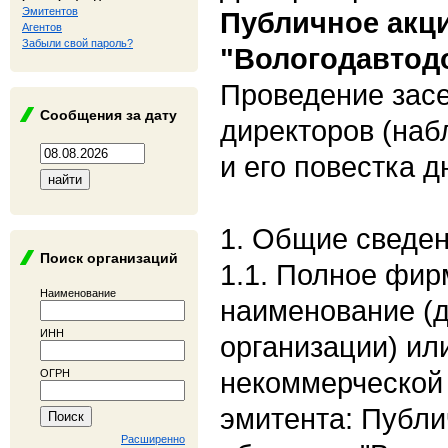
Эмитентов
Публичное акц
Агентов
Забыли свой пароль?
"Вологодавтод
Проведение засе
Сообщения за дату
директоров (наб
и его повестка д
1. Общие сведе
Поиск организаций
1.1. Полное фи
Наименование
наименование (
ИНН
организации) ил
некоммерческой 
ОГРН
эмитента: Публи
Расширенно