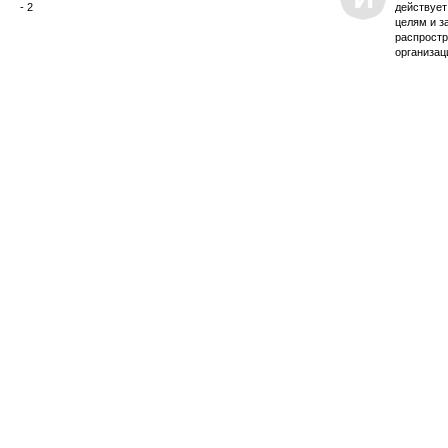
- 2
действует
целям и з
распростр
организац