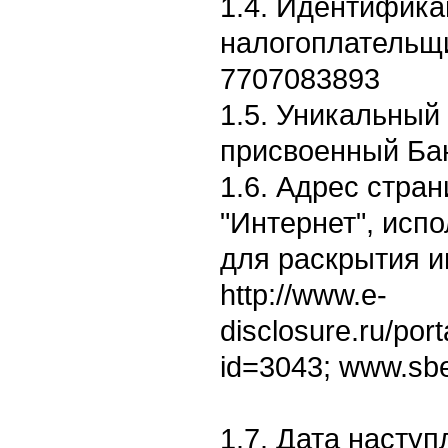
1.4. Идентифик
налогоплательщи
7707083893
1.5. Уникальный
присвоенный Бан
1.6. Адрес стран
"Интернет", исп
для раскрытия 
http://www.e-
disclosure.ru/por
id=3043; www.sb
1.7. Дата насту