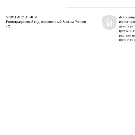
© 2011 АНО АЗИПИ
Ассоциац
Регистрационный код, присвоенный Банком России
инвесторо
- 2
действует
целям и з
распростр
организац