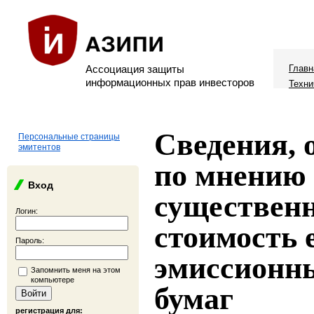
Ассоциация защиты
Главн
информационных прав инвесторов
Техни
Сведения,
Персональные страницы
эмитентов
по мнению 
Вход
существенн
Логин:
стоимость 
Пароль:
эмиссионн
Запомнить меня на этом
компьютере
бумаг
регистрация для: