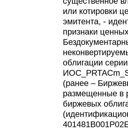
существенное вл
или котировки ц
эмитента, - ид
признаки ценных
Бездокументарн
неконвертируем
облигации серии
ИОС_PRTACm_S
(ранее – Биржев
размещенные в 
биржевых облиг
(идентификацио
401481В001P02E 