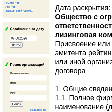
Эмитентов
Дата раскрытия:
Агентов
Забыли свой пароль?
Общество с ог
ответственнос
Сообщения за дату
лизинговая ко
Присвоение или 
эмитента рейтин
или иной органи
Поиск организаций
договора
Наименование
ИНН
1. Общие сведе
ОГРН
1.1. Полное фи
наименование (
Расширенно