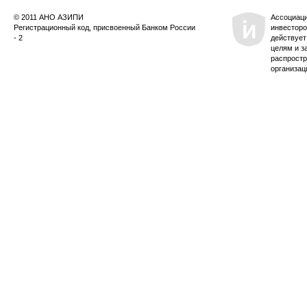
© 2011 АНО АЗИПИ
Ассоциац
Регистрационный код, присвоенный Банком России
инвесторо
- 2
действует
целям и з
распростр
организац