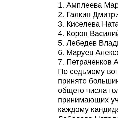
1. Амплеева Ма
2. Галкин Дмитр
3. Киселева Нат
4. Короп Васили
5. Лебедев Влад
6. Маруев Алекс
7. Петраченков 
По седьмому воп
принято большин
общего числа го
принимающих уча
каждому кандида