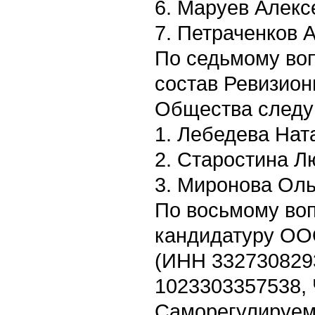
6. Маруев Алекс
7. Петраченков 
По седьмому воп
состав Ревизион
Общества следу
1. Лебедева Нат
2. Старостина Л
3. Миронова Оль
По восьмому воп
кандидатуру ОО
(ИНН 332730829
1023303357538,
Саморегулируем