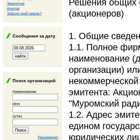
Решения общих 
Эмитентов
Агентов
(акционеров)
Забыли свой пароль?
1. Общие сведе
Сообщения за дату
1.1. Полное фи
наименование (
организации) ил
некоммерческой 
Поиск организаций
эмитента: Акци
Наименование
"Муромский рад
ИНН
1.2. Адрес эмите
ОГРН
едином государс
юридических лиц
Расширенно