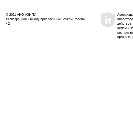
© 2011 АНО АЗИПИ
Ассоциац
Регистрационный код, присвоенный Банком России
инвесторо
- 2
действует
целям и з
распростр
организац