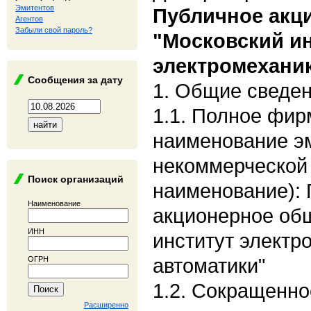
Эмитентов
Публичное акц
Агентов
Забыли свой пароль?
"Московский и
электромеханик
Сообщения за дату
1. Общие сведе
1.1. Полное фи
наименование э
некоммерческой
Поиск организаций
наименование):
Наименование
акционерное об
ИНН
институт электр
автоматики"
ОГРН
1.2. Сокращенн
Расширенно