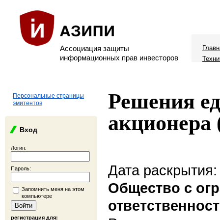
Ассоциация защиты
Главн
информационных прав инвесторов
Техни
Решения ед
Персональные страницы
эмитентов
акционера 
Вход
Логин:
Дата раскрытия:
Пароль:
Общество с ог
Запомнить меня на этом
компьютере
ответственност
регистрация для: