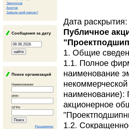
Эмитентов
Агентов
Забыли свой пароль?
Дата раскрытия:
Публичное акц
Сообщения за дату
"Проектподшип
1. Общие сведе
1.1. Полное фи
наименование э
Поиск организаций
некоммерческой
Наименование
наименование):
ИНН
акционерное об
ОГРН
"Проектподшипн
1.2. Сокращенн
Расширенно