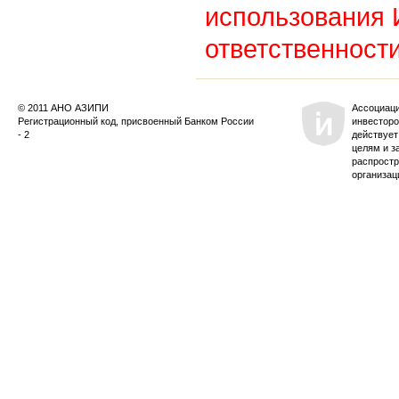
использования
ответственности
© 2011 АНО АЗИПИ
Ассоциац
Регистрационный код, присвоенный Банком России
инвесторо
- 2
действует
целям и з
распростр
организац