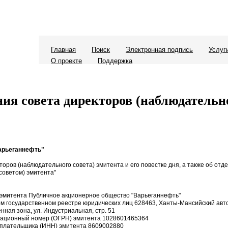
Главная
Поиск
Электронная подпись
Услуг
О проекте
Поддержка
ия совета директоров (наблюдательно
арьеганнефть"
торов (наблюдательного совета) эмитента и его повестке дня, а также об от
советом) эмитента"
эмитента Публичное акционерное общество "Варьеганнефть"
ом государственном реестре юридических лиц 628463, Ханты-Мансийский автон
ая зона, ул. Индустриальная, стр. 51
трационный номер (ОГРН) эмитента 1028601465364
оплательщика (ИНН) эмитента 8609002880