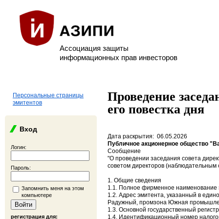
Ассоциация защиты
информационных прав инвесторов
Проведение заседан
Персональные страницы
эмитентов
его повестка дня
Вход
Дата раскрытия: 06.05.2026
Публичное акционерное общество "В
Логин:
Сообщение
"О проведении заседания совета дирек
советом директоров (наблюдательным 
Пароль:
1. Общие сведения
1.1. Полное фирменное наименование 
Запомнить меня на этом
1.2. Адрес эмитента, указанный в един
компьютере
Радужный, промзона Южная промышленн
1.3. Основной государственный регис
регистрация для:
1.4. Идентификационный номер налог