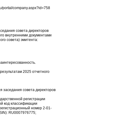
u/portal/company.aspx?id=758
аседания совета директоров
 его внутренними документами
го совета) эмитента:
 заинтересованность.
результатам 2025 отчетного
ня заседания совета директоров
ударственной регистрации
ый код классификации
регистрационный номер 2-01-
ISIN): RU0007976775;