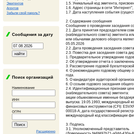
1.5. Уникальный код эмитента, присво
Эмитентов
1.6. Адрес страницы в сети "Интернет"
Агентов
1.7. Дата наступления события (сущес
Забыли свой пароль?
2. Содержание сообщения
Сообщение о проведении заседания сов
2.1. Дата принятия председателем сов
Сообщения за дату
(наблюдательного совета) эмитента ил
или обычаями делового оборота являет
05.05.2026
2.2. Дата проведения заседания совета
2.3. Повестка дня заседания совета ди
1. Предварительное утверждение годов
2. Об утверждении отчета о заключенн
3. Рассмотрение годовой бухгалтерской
4. О рекомендациях годовому общему 
года.
Поиск организаций
5. О кандидатуре аудиторской организа
6. О созыве годового заседания общег
Наименование
2.4. Идентификационные признаки ценн
(наблюдательного совета) эмитента:
акции обыкновенные именные бездокум
ИНН
выпуска: 19.05.1993; международный к
финансовых инструментов (CFI): ESVX
00018-А, дата государственной регист
ОГРН
международный код классификации фин
3. Подпись
3.1. Уполномоченный представитель
Расширенно
(Доверенность №6f497b71-a0dd-430a-80