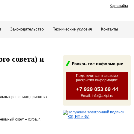
Карта сайта
и
Законодательство
Технические условия
Контакты
го совета) и
Раскрытие информации
Подключиться к системе
раскрытия информации
:
+7 929 053 69 44
Email: info@azipi.ru
дельных решениях, принятых
омный округ – Югра, г.