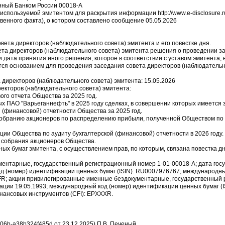
енный Банком России 00018-A
, используемой эмитентом для раскрытия информации http://www.e-disclosure.r
твенного факта), о котором составлено сообщение 05.05.2026
ета директоров (наблюдательного совета) эмитента и его повестке дня.
ета директоров (наблюдательного совета) эмитента решения о проведении з
и дата принятия иного решения, которое в соответствии с уставом эмитента,
ся основанием для проведения заседания совета директоров (наблюдательно
 директоров (наблюдательного совета) эмитента: 15.05.2026
ректоров (наблюдательного совета) эмитента:
ого отчета Общества за 2025 год.
ых ПАО "Варьеганнефть" в 2025 году сделках, в совершении которых имеется
 (финансовой) отчетности Общества за 2025 год.
собранию акционеров по распределению прибыли, полученной Обществом по 
ции Общества по аудиту бухгалтерской (финансовой) отчетности в 2026 году.
о собрания акционеров Общества.
ых бумаг эмитента, с осуществлением прав, по которым, связана повестка д
ентарные, государственный регистрационный номер 1-01-00018-A; дата гос
од (номер) идентификации ценных бумаг (ISIN): RU0007976767; международн
FR; акции привилегированные именные бездокументарные, государственный 
рации 19.05.1993; международный код (номер) идентификации ценных бумаг (
ансовых инструментов (CFI): EPXXXR.
6b-a38b324f485d от 23.12.2025) П.В. Печеный