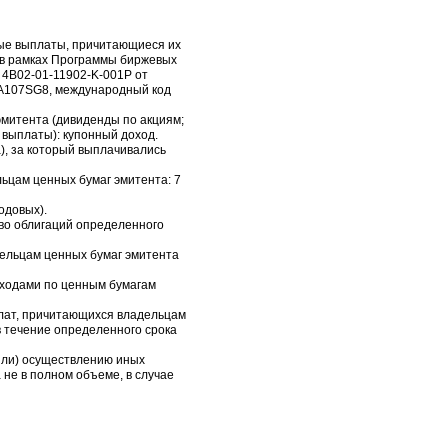
ные выплаты, причитающиеся их
в рамках Программы биржевых
 4B02-01-11902-K-001P от
00A107SG8, международный код
эмитента (дивиденды по акциям;
 выплаты): купонный доход.
а), за который выплачивались
ьцам ценных бумаг эмитента: 7
одовых).
тво облигаций определенного
дельцам ценных бумаг эмитента
оходами по ценным бумагам
плат, причитающихся владельцам
в течение определенного срока
(или) осуществлению иных
не в полном объеме, в случае