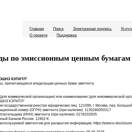
Главная
Поиск
Электронная подпись
Услуг
О проекте
Поддержка
ды по эмиссионным ценным бумагам
ЛЮШНЗ КЭПИТЛ"
ы, причитающиеся владельцам ценных бумаг эмитента
для коммерческой организации) или наименование (для некоммерческой орг
ЮШНЗ КЭПИТЛ"
ом государственном реестре юридических лиц: 121099, г. Москва, пер. Большой
рационный номер (ОГРН) эмитента (при наличии): 1130280050317
плательщика (ИНН) эмитента (при наличии): 0278202835
нный Банком России: 11902-K
 используемой эмитентом для раскрытия информации: https://www.e-disclosure.