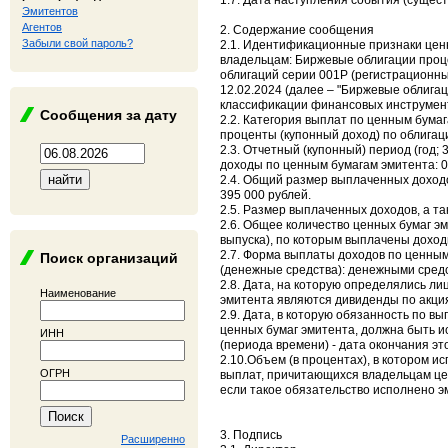
1.7. Дата наступления события (сущест
Эмитентов
Агентов
2. Содержание сообщения
Забыли свой пароль?
2.1. Идентификационные признаки цен
владельцам: Биржевые облигации про
облигаций серии 001P (регистрационны
12.02.2024 (далее – "Биржевые облига
классификации финансовых инструмент
Сообщения за дату
2.2. Категория выплат по ценным бума
проценты (купонный доход) по облигац
2.3. Отчетный (купонный) период (год; 
доходы по ценным бумагам эмитента: 05
2.4. Общий размер выплаченных доходо
395 000 рублей.
2.5. Размер выплаченных доходов, а та
2.6. Общее количество ценных бумаг э
выпуска), по которым выплачены доход
2.7. Форма выплаты доходов по ценным
Поиск организаций
(денежные средства): денежными средс
2.8. Дата, на которую определялись л
Наименование
эмитента являются дивиденды по акци
2.9. Дата, в которую обязанность по 
ценных бумаг эмитента, должна быть и
ИНН
(периода времени) - дата окончания это
2.10.Объем (в процентах), в котором 
ОГРН
выплат, причитающихся владельцам цен
если такое обязательство исполнено э
3. Подпись
Расширенно