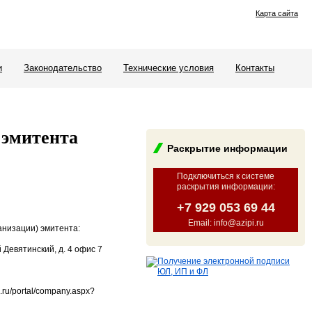
Карта сайта
и
Законодательство
Технические условия
Контакты
 эмитента
Раскрытие информации
Подключиться к системе
раскрытия информации
:
+7 929 053 69 44
Email: info@azipi.ru
анизации) эмитента:
 Девятинский, д. 4 офис 7
ru/portal/company.aspx?