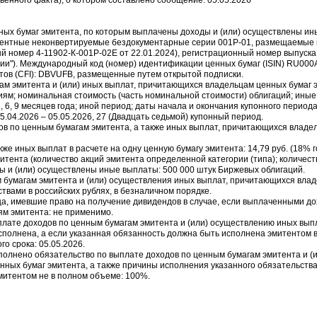
венного факта), о котором составлено сообщение: 05.05.2026
ных бумаг эмитента, по которым выплачены доходы и (или) осуществлены и
центные неконвертируемые бездокументарные серии 001Р-01, размещаемые 
й номер 4-11902-К-001P-02E от 22.01.2024), регистрационный номер выпуска
ции"). Международный код (номер) идентификации ценных бумаг (ISIN) RU0
ов (CFI): DBVUFB, размещенные путем открытой подписки.
гам эмитента и (или) иных выплат, причитающихся владельцам ценных бумаг 
иям; номинальная стоимость (часть номинальной стоимости) облигаций; иные
3, 6, 9 месяцев года; иной период; даты начала и окончания купонного период
.04.2026 – 05.05.2026, 27 (Двадцать седьмой) купонный период.
в по ценным бумагам эмитента, а также иных выплат, причитающихся владел
кже иных выплат в расчете на одну ценную бумагу эмитента: 14,79 руб. (18% г
митента (количество акций эмитента определенной категории (типа); количес
ы и (или) осуществлены иные выплаты: 500 000 штук Биржевых облигаций.
 бумагам эмитента и (или) осуществления иных выплат, причитающихся вла
твами в российских рублях, в безналичном порядке.
ица, имевшие право на получение дивидендов в случае, если выплаченными д
ям эмитента: не применимо.
выплате доходов по ценным бумагам эмитента и (или) осуществлению иных вы
сполнена, а если указанная обязанность должна быть исполнена эмитентом 
го срока: 05.05.2026.
исполнено обязательство по выплате доходов по ценным бумагам эмитента и 
ных бумаг эмитента, а также причины исполнения указанного обязательства 
митентом не в полном объеме: 100%.